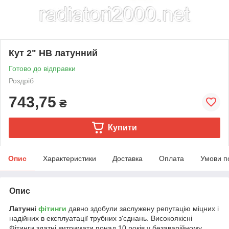
Кут 2" НВ латунний
Готово до відправки
Роздріб
743,75
₴
Купити
Опис
Характеристики
Доставка
Оплата
Умови п
Опис
Латунні
фітинги
давно здобули заслужену репутацію міцних і
надійних в експлуатації трубних з'єднань. Високоякісні
Фітинги здатні витримати понад 10 років у безаварійному