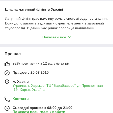
Ціна на латунний фітінг в Україні
Латунний фітінг грає важливу роль в системі водопостачання.
Вони допомагають з'єднувати окремі елементи в загальний
трубопровід. В даний час ринок пропонує величезний
асортимент з'єднувальних деталей для водопостачання.
Показати все
Особливою популярністю серед цього різноманіття
користуються елементи з латуні.
Купити латунні фітинги для ПНД труб
Про нас
Латунні фітинги для ПНД труб для водопроводу
можна
використовувати практично для всіх видів труб. Вони
92% позитивних з 12 відгуків за рік
відрізняються підвищеною міцністю і можуть
використовуватися тривалий кількість часу.
Працює з 25.07.2015
Латунь — це сплав міді з додаванням цинку, посилений
м. Харків
разбавляющими елементами. Для того щоб захистити
Украина, г. Харьков, ТЦ "Барабашово" ул.Проспектная
матеріал від корозії, на поверхню латуні наноситься шар
,19, Харків, Україна
хрому і нікелю. Щоб зрозуміти чому вартість латунних
фітингів для поліпропіленових труб може відрізнятися,
Контакти
необхідно розглянути їх види і особливості.
Сьогодні працює з 08:00 до 21:00
Ціна на латунні фітинги в інтернет-магазині
Показати весь графік роботи