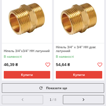
Ніпель 3/4" х 3/4" НН довг.
Ніпель 3/4"х3/4" НН латунний
латунний
В наявності
В наявності
46,39
54,64
₴
₴
Купити
Купити
Показати ще
1
/ 8