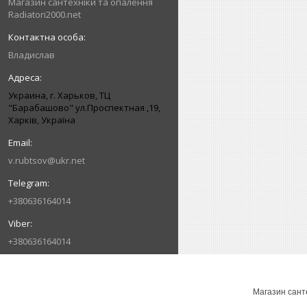
Магазин сантехніки та опалення
Radiatori2000.net
Владислав
Украина, г. Харьков, ТЦ
"Барабашово" ул.Проспектная ,19,
Харків, Україна
v.rubtsov@ukr.net
+380636164014
+380636164014