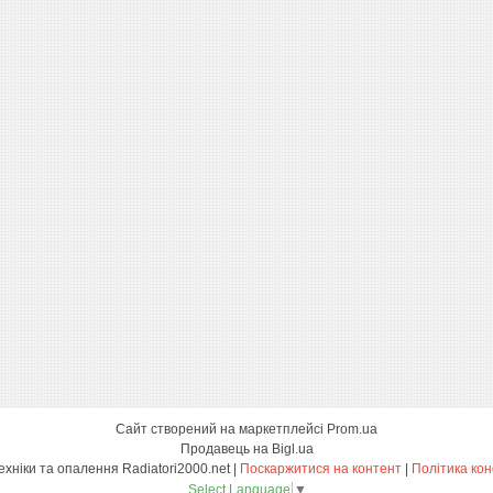
Сайт створений на маркетплейсі
Prom.ua
Продавець на Bigl.ua
Магазин сантехніки та опалення Radiatori2000.net |
Поскаржитися на контент
|
Політика кон
Select Language
▼