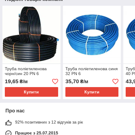
Труба поліетиленова
Труба поліетиленова синя
Труб
чорн/син 20 PN 6
32 PN 6
40 P
19,65
35,70
43,
₴/м
₴/м
Купити
Купити
Про нас
92% позитивних з 12 відгуків за рік
Працює з 25.07.2015