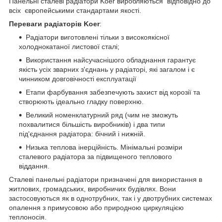
Панельні сталеві радіатори Koer виробляються відповідно до
всіх європейськими стандартами якості.
Переваги радіаторів
Koer
:
Радіатори виготовлені тільки з високоякісної
холоднокатаної листової сталі;
Використання найсучаснішого обладнання гарантує
якість усіх зварних з'єднань у радіаторі, які загалом і є
чинником довговічності експлуатації
Етапи фарбування забезпечують захист від корозії та
створюють ідеально гладку поверхню.
Великий номенклатурний ряд (чим не зможуть
похвалитися більшість виробників) і два типи
під'єднання радіатора: бічний і нижній.
Низька теплова інерційність. Мінімальні розміри
сталевого радіатора за підвищеного теплового
віддання.
Сталеві панельні радіатори призначені для використання в
житлових, громадських, виробничих будівлях. Вони
застосовуються як в однотрубних, так і у двотрубних системах
опалення з примусовою або природною циркуляцією
теплоносія.