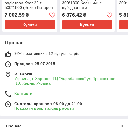
радіатори Koer 22 т
300*1800 Koer нижнє
300*
500*1800 (Чехія) Батарея
під'єднання з
панельна сталева
термоклапаном
7 002,59
6 876,42
5 8
₴
₴
Купити
Купити
Про нас
92% позитивних з 12 відгуків за рік
Працює з 25.07.2015
м. Харків
Украина, г. Харьков, ТЦ "Барабашово" ул.Проспектная
,19, Харків, Україна
Контакти
Сьогодні працює з 08:00 до 21:00
Показати весь графік роботи
Про нас