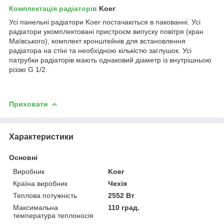
Комплектація радіаторів
Koer
:
Усі панельні радіатори Koer постачаються в пакованні. Усі
радіатори укомплектовані пристроєм випуску повітря (кран
Маївського), комплект кронштейнів для встановлення
радіатора на стіні та необхідною кількістю заглушок. Усі
патрубки радіаторів мають однаковий діаметр із внутрішньою
різзю G 1/2.
Приховати
Характеристики
Основні
Виробник
Koer
Країна виробник
Чехія
Теплова потужність
2552 Вт
Максимальна
110 град.
температура теплоносія