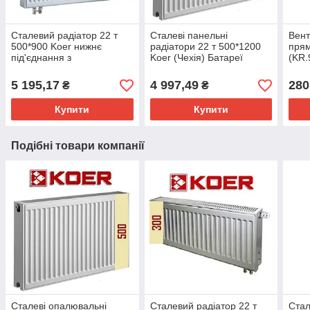
Сталевий радіатор 22 т
Сталеві панельні
Вент
500*900 Koer нижнє
радіатори 22 т 500*1200
прям
під'єднання з
Koer (Чехія) Батареї
(KR.
термоклапаном
сталеві
5 195,17
4 997,49
280
₴
₴
Купити
Купити
Подібні товари компанії
Сталеві опалювальні
Сталевий радіатор 22 т
Стал