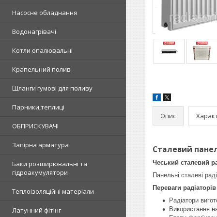
Насосне обладнання
Водонагрівачі
Котли опалювальні
Крапельний полив
Шланги гумові для поливу
Парники,теплиці
Опис
Харак
ОБПРИСКУВАЧІ
Запірна арматура
Сталевий панел
Чеський сталевий ра
Баки розширювальні та
гідроакумулятори
Панельні сталеві рад
Переваги радіаторі
Теплоізоляційні матеріали
Радіатори вигот
Використання на
Латунний фітінг