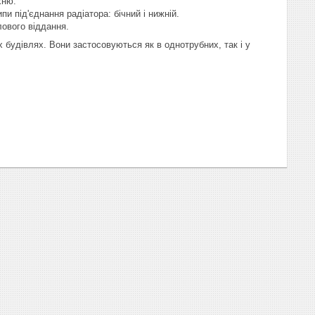
хню.
и під'єднання радіатора: бічний і нижній.
лового віддання.
 будівлях. Вони застосовуються як в однотрубних, так і у