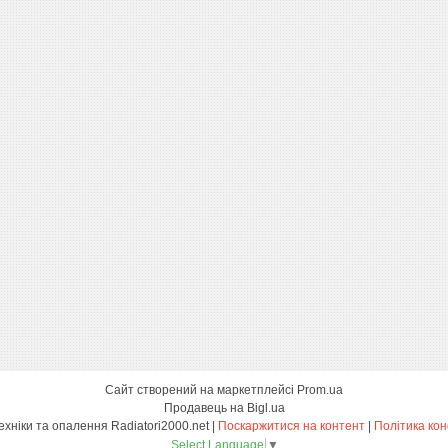
Сайт створений на маркетплейсі
Prom.ua
Продавець на Bigl.ua
Магазин сантехніки та опалення Radiatori2000.net |
Поскаржитися на контент
|
Політика кон
Select Language
▼