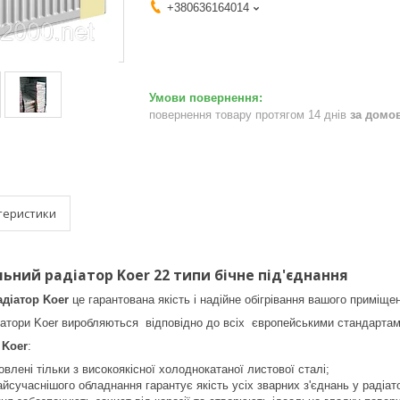
+380636164014
повернення товару протягом 14 днів
за домо
теристики
ьний радіатор Koer 22 типи бічне під'єднання
діатор Koer
це гарантована якість і надійне обігрівання вашого приміще
іатори Koer виробляються відповідно до всіх європейськими стандартами
в
Koer
:
овлені тільки з високоякісної холоднокатаної листової сталі;
йсучаснішого обладнання гарантує якість усіх зварних з'єднань у радіатор