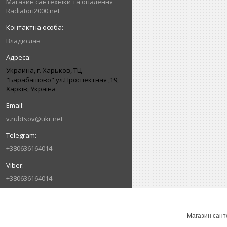
Магазин сантехніки та опалення
Radiatori2000.net
Владислав
Украина, г. Харьков, ТЦ
"Барабашово" ул.Проспектная ,19,
Харків, Україна
v.rubtsov@ukr.net
+380636164014
+380636164014