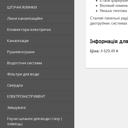
Етапи фарбуванн
Великий номенкл
ШТУЧНІ ЯЛИНКИ
Низька теплова 
Люки каналізаційні
Сталеві панельні рад
двотрубних системах
Конвектори електричні
Каналізація
Інформація дл
Ціна:
4 629,49 ₴
Рушникосушки
Водостічні системи
Фільтри для води
Свердла
ЕЛЕКТРОІНСТРУМЕНТ
Змішувачі
Гнучкі шланги для води і газу (
олівець)