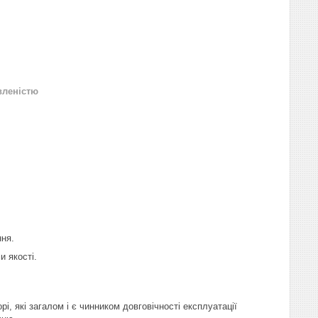
вленістю
ння.
 якості.
і, які загалом і є чинником довговічності експлуатації