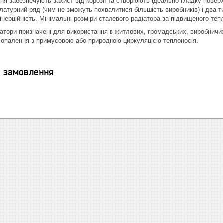
я забезпечують захист від корозії та створюють ідеально гладку повер
атурний ряд (чим не зможуть похвалитися більшість виробників) і два тип
інерційність. Мінімальні розміри сталевого радіатора за підвищеного теп
іатори призначені для використання в житлових, громадських, виробничих
 опалення з примусовою або природною циркуляцією теплоносія.
я замовлення