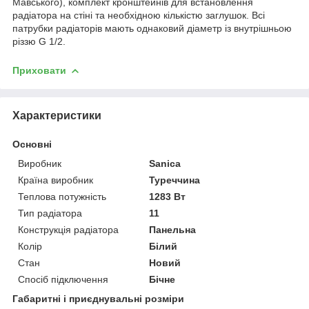
Мавського), комплект кронштейнів для встановлення
радіатора на стіні та необхідною кількістю заглушок. Всі
патрубки радіаторів мають однаковий діаметр із внутрішньою
різзю G 1/2.
Приховати
Характеристики
Основні
Виробник
Sanica
Країна виробник
Туреччина
Теплова потужність
1283 Вт
Тип радіатора
11
Конструкція радіатора
Панельна
Колір
Білий
Стан
Новий
Спосіб підключення
Бічне
Габаритні і приєднувальні розміри