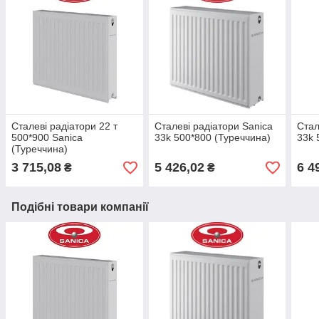
Сталеві радіатори 22 т
Сталеві радіатори Sanica
Стал
500*900 Sanica
33k 500*800 (Туреччина)
33k 
(Туреччина)
3 715,08
5 426,02
6 4
₴
₴
Подібні товари компанії