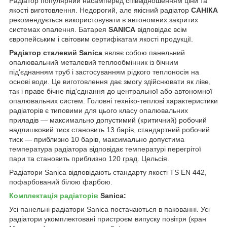
Радіатор популярний насамперед співвідношенням ціни та
якості виготовлення. Недорогий, але якісний радіатор
САНІКА
рекомендується використовувати в автономних закритих
системах опалення. Батарея
SANICA
відповідає всім
європейським і світовим сертифікатам якості продукції.
Радіатор сталевий Sanica
являє собою панельний
опалювальний металевий теплообмінник із бічним
під'єднанням труб і застосуванням рідкого теплоносія на
основі води. Це виготовлення дає змогу здійснювати як ліве,
так і праве бічне під'єднання до центральної або автономної
опалювальних систем. Головні техніко-теплові характеристики
радіаторів є типовими для цього класу опалювальних
приладів — максимально допустимий (критичний) робочий
надлишковий тиск становить 13 барів, стандартний робочий
тиск — приблизно 10 барів, максимально допустима
температура радіатора відповідає температурі перегрітої
пари та становить приблизно 120 град. Цельсія.
Радіатори Sanica відповідають стандарту якості TS EN 442,
пофарбований білою фарбою.
Комплектація радіаторів
Sanica:
Усі панельні радіатори Sanica постачаються в пакованні. Усі
радіатори укомплектовані пристроєм випуску повітря (кран