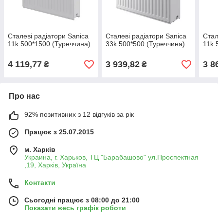
Сталеві радіатори Sanica
Сталеві радіатори Sanica
Стал
11k 500*1500 (Туреччина)
33k 500*500 (Туреччина)
11k 
4 119,77
3 939,82
3 8
₴
₴
Про нас
92% позитивних з 12 відгуків за рік
Працює з 25.07.2015
м. Харків
Украина, г. Харьков, ТЦ "Барабашово" ул.Проспектная
,19, Харків, Україна
Контакти
Сьогодні працює з 08:00 до 21:00
Показати весь графік роботи