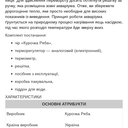
яйця. Для здійснення перевороту досить потягнути решітку за
ручку, яка розміщена зовні акваріума. Отже, ви збережете
дорогоцінне тепло, яке просто необхідне для високих
показників із виведення. Принцип роботи акваріума
ґрунтується на природному процесі нагрівання яєць насідкою,
під час якого розподіл температури йде зверху вниз.
Комплект постачання:
чір «Курочка Ряба»,
терморегулятор — аналоговий (електронний),
термометр,
решітка,
посібник з експлуатації,
коробка пакувальна,
піддон для води.
ХАРАКТЕРИСТИКИ
ОСНОВНІ АТРИБУКТИ
Виробник
Курочка Ряба
Країна виробник
Україна