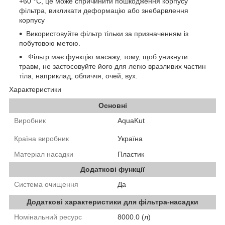
+60 °C, це може спричинити пошкодження корпусу
фільтра, викликати деформацію або знебарвлення
корпусу
Використовуйте фільтр тільки за призначенням із
побутовою метою.
Фільтр має функцію масажу, тому, щоб уникнути
травм, не застосовуйте його для легко вразливих частин
тіла, наприклад, обличчя, очей, вух.
Характеристики
Основні
Виробник
AquaKut
Країна виробник
Україна
Матеріал насадки
Пластик
Додаткові функції
Система очищення
Да
Додаткові характеристики для фільтра-насадки
Номінальний ресурс
8000.0 (л)