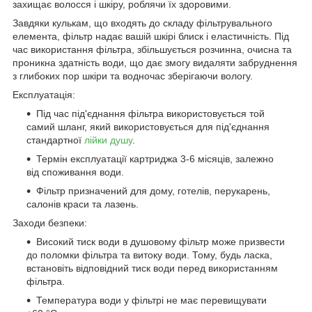
захищає волосся і шкіру, роблячи їх здоровими.
Завдяки кулькам, що входять до складу фільтрувального
елемента, фільтр надає вашій шкірі блиск і еластичність. Під
час використання фільтра, збільшується розчинна, очисна та
проникна здатність води, що дає змогу видаляти забруднення
з глибоких пор шкіри та водночас зберігаючи вологу.
Експлуатація:
Під час під'єднання фільтра використовується той
самий шланг, який використовується для під'єднання
стандартної
лійки душу
.
Термін експлуатації картриджа 3-6 місяців, залежно
від споживання води.
Фільтр призначений для дому, готелів, перукарень,
салонів краси та лазень.
Заходи безпеки:
Високий тиск води в душовому фільтр може призвести
до поломки фільтра та витоку води. Тому, будь ласка,
встановіть відповідний тиск води перед використанням
фільтра.
Температура води у фільтрі не має перевищувати