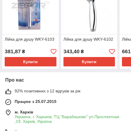
Лійка для душу WKY-6103
Лійка для душу WKY-6102
Лійк
381,87
343,40
661
₴
₴
Купити
Купити
Про нас
92% позитивних з 12 відгуків за рік
Працює з 25.07.2015
м. Харків
Украина, г. Харьков, ТЦ "Барабашово" ул.Проспектная
,19, Харків, Україна