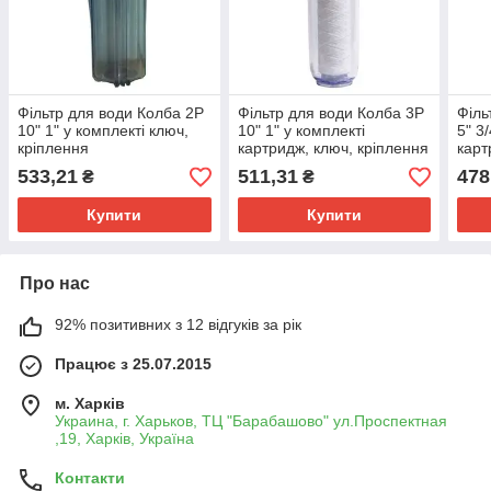
Фільтр для води Колба 2Р
Фільтр для води Колба 3Р
Філь
10" 1" у комплекті ключ,
10" 1" у комплекті
5" 3
кріплення
картридж, ключ, кріплення
карт
533,21
511,31
478
₴
₴
Купити
Купити
Про нас
92% позитивних з 12 відгуків за рік
Працює з 25.07.2015
м. Харків
Украина, г. Харьков, ТЦ "Барабашово" ул.Проспектная
,19, Харків, Україна
Контакти