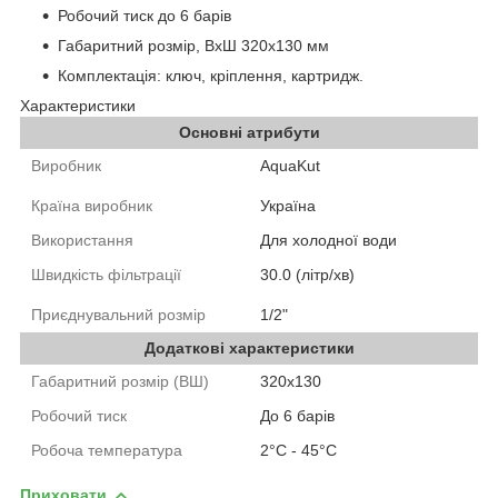
Робочий тиск до 6 барів
Габаритний розмір, ВхШ 320х130 мм
Комплектація: ключ, кріплення, картридж.
Характеристики
Основні атрибути
Виробник
AquaKut
Країна виробник
Україна
Використання
Для холодної води
Швидкість фільтрації
30.0 (літр/хв)
Приєднувальний розмір
1/2"
Додаткові характеристики
Габаритний розмір (ВШ)
320х130
Робочий тиск
До 6 барів
Робоча температура
2°С - 45°С
Приховати