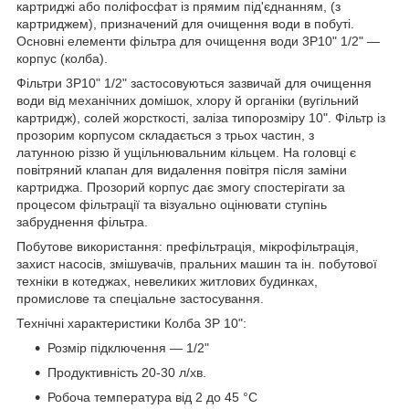
картриджі або поліфосфат із прямим під'єднанням, (з
картриджем), призначений для очищення води в побуті.
Основні елементи фільтра для очищення води 3P10" 1/2" —
корпус (колба).
Фільтри 3P10" 1/2" застосовуються зазвичай для очищення
води від механічних домішок, хлору й органіки (вугільний
картридж), солей жорсткості, заліза типорозміру 10". Фільтр із
прозорим корпусом складається з трьох частин, з
латунною різзю й ущільнювальним кільцем. На головці є
повітряний клапан для видалення повітря після заміни
картриджа. Прозорий корпус дає змогу спостерігати за
процесом фільтрації та візуально оцінювати ступінь
забруднення фільтра.
Побутове використання: префільтрація, мікрофільтрація,
захист насосів, змішувачів, пральних машин та ін. побутової
техніки в котеджах, невеликих житлових будинках,
промислове та спеціальне застосування.
Технічні характеристики Колба 3Р 10":
Розмір підключення — 1/2"
Продуктивність 20-30 л/хв.
Робоча температура від 2 до 45 °C