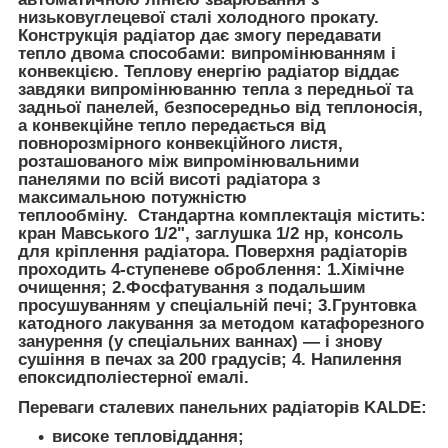
низьковуглецевої сталі холодного прокату.
Конструкція радіатор дає змогу передавати
тепло двома способами: випромінюванням і
конвекцією. Теплову енергію радіатор віддає
завдяки випромінюванню тепла з передньої та
задньої панелей, безпосередньо від теплоносія,
а конвекційне тепло передається від
повнорозмірного конвекційного листя,
розташованого між випромінювальними
панелями по всій висоті радіатора з
максимальною потужністю
теплообміну. Стандартна комплектація містить:
кран Мавського 1/2", заглушка 1/2 нр, консоль
для кріплення радіатора. Поверхня радіаторів
проходить 4-ступеневе оброблення: 1.Хімічне
очищення; 2.Фосфатування з подальшим
просушуванням у спеціальній печі; 3.Грунтовка
катодного лакування за методом катафорезного
занурення (у спеціальних ваннах) — і знову
сушіння в печах за 200 градусів; 4. Напилення
епоксидполіестерної емалі.
Переваги сталевих панельних радіаторів KALDE:
високе тепловіддання;