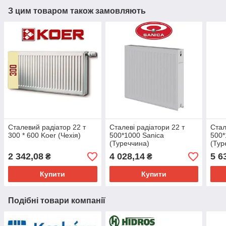
З цим товаром також замовляють
Сталевий радіатор 22 т
Сталеві радіатори 22 т
Стал
300 * 600 Koer (Чехія)
500*1000 Sanica
500*
(Туреччина)
(Тур
2 342,08
4 028,14
5 6
₴
₴
Купити
Купити
Подібні товари компанії