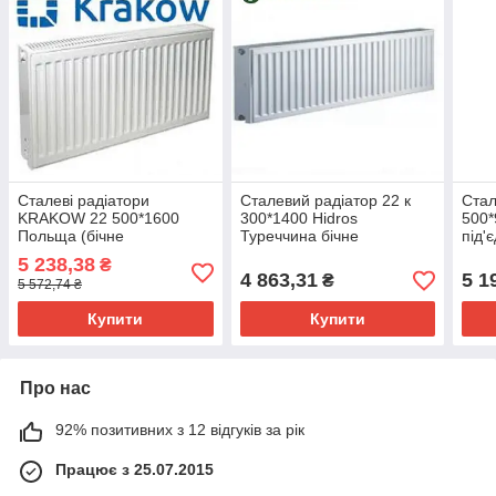
Сталеві радіатори
Сталевий радіатор 22 к
Стал
KRAKOW 22 500*1600
300*1400 Hidros
500*
Польща (бічне
Туреччина бічне
під'
під'єднання)
під'єднання
тер
5 238,38
₴
4 863,31
5 1
₴
5 572,74 ₴
Купити
Купити
Про нас
92% позитивних з 12 відгуків за рік
Працює з 25.07.2015