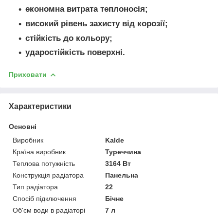
економна витрата теплоносія;
високий рівень захисту від корозії;
стійкість до кольору;
ударостійкість поверхні.
Приховати
Характеристики
Основні
Виробник
Kalde
Країна виробник
Туреччина
Теплова потужність
3164 Вт
Конструкція радіатора
Панельна
Тип радіатора
22
Спосіб підключення
Бічне
Об'єм води в радіаторі
7 л