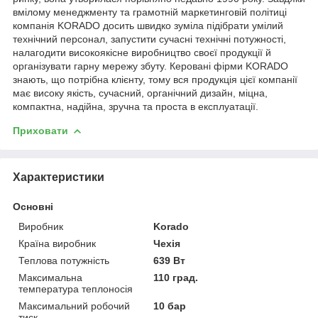
вмілому менеджменту та грамотній маркетинговій політиці
компанія KORADO досить швидко зуміла підібрати умілий
технічний персонал, запустити сучасні технічні потужності,
налагодити високоякісне виробництво своєї продукції й
організувати гарну мережу збуту. Керовані фірми KORADO
знають, що потрібна клієнту, тому вся продукція цієї компанії
має високу якість, сучасний, органічний дизайн, міцна,
компактна, надійна, зручна та проста в експлуатації.
Приховати
Характеристики
Основні
Виробник
Korado
Країна виробник
Чехія
Теплова потужність
639 Вт
Максимальна
110 град.
температура теплоносія
Максимальний робочий
10 бар
тиск