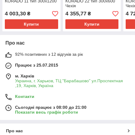
KORADO 11 тип 300х1200
KORADO 22 тип 300х600
KOR
Чехія
Чехі
4 003,30
4 355,77
4 7
₴
₴
Купити
Купити
Про нас
92% позитивних з 12 відгуків за рік
Працює з 25.07.2015
м. Харків
Украина, г. Харьков, ТЦ "Барабашово" ул.Проспектная
,19, Харків, Україна
Контакти
Сьогодні працює з 08:00 до 21:00
Показати весь графік роботи
Про нас