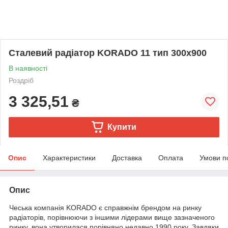
Сталевий радіатор KORADO 11 тип 300х900
В наявності
Роздріб
3 325,51
₴
Купити
Опис
Характеристики
Доставка
Оплата
Умови п
Опис
Чеська компанія KORADO є справжнім брендом на ринку
радіаторів, порівнюючи з іншими лідерами вище зазначеного
ринку, вона утворилася порівняно недавно 1990 року. Завдяки