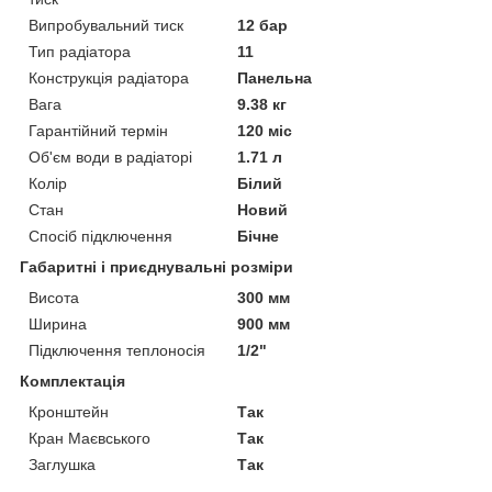
Випробувальний тиск
12 бар
Тип радіатора
11
Конструкція радіатора
Панельна
Вага
9.38 кг
Гарантійний термін
120 міс
Об'єм води в радіаторі
1.71 л
Колір
Білий
Стан
Новий
Спосіб підключення
Бічне
Габаритні і приєднувальні розміри
Висота
300 мм
Ширина
900 мм
Підключення теплоносія
1/2"
Комплектація
Кронштейн
Так
Кран Маєвського
Так
Заглушка
Так