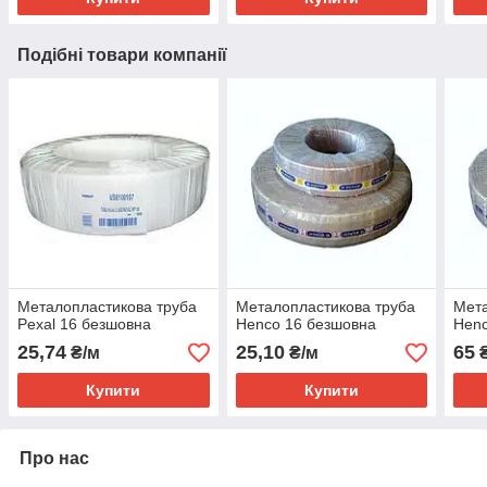
Подібні товари компанії
Металопластикова труба
Металопластикова труба
Мета
Pexal 16 безшовна
Henco 16 безшовна
Henc
25,74
25,10
65
₴/м
₴/м
₴
Купити
Купити
Про нас