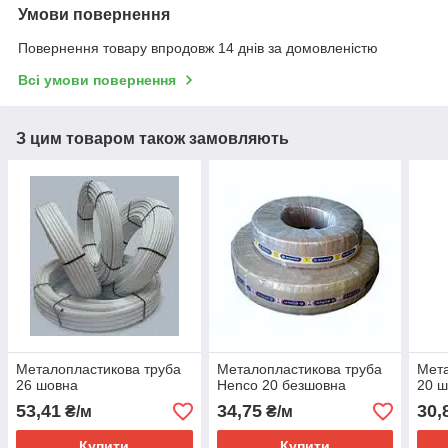
Умови повернення
Повернення товару впродовж 14 днів за домовленістю
Всі умови повернення
З цим товаром також замовляють
Металопластикова труба
Металопластикова труба
Мета
26 шовна
Henco 20 безшовна
20 
53,41
34,75
30,
₴/м
₴/м
Купити
Купити