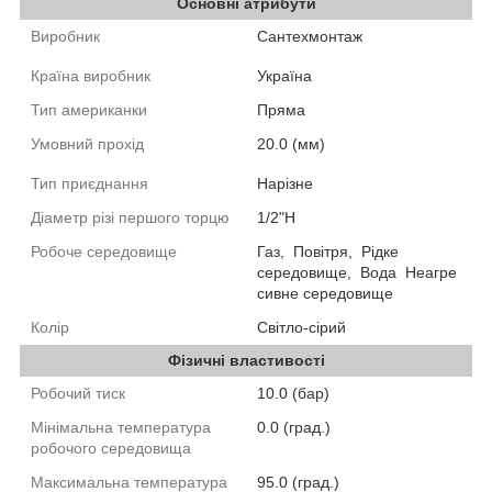
Основні атрибути
Виробник
Сантехмонтаж
Країна виробник
Україна
Тип американки
Пряма
Умовний прохід
20.0 (мм)
Тип приєднання
Нарізне
Діаметр різі першого торцю
1/2"Н
Робоче середовище
Газ,
Повітря,
Рідке
середовище,
Вода
Неагре
сивне середовище
Колір
Світло-сірий
Фізичні властивості
Робочий тиск
10.0 (бар)
Мінімальна температура
0.0 (град.)
робочого середовища
Максимальна температура
95.0 (град.)