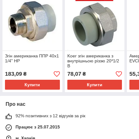
Згін американка ППР 40х1
Koer згін американка з
Амер
1/4" НР
внутрішньою різзю 20*1/2
EVC
В
183,09
78,07
55,
₴
₴
Купити
Купити
Про нас
92% позитивних з 12 відгуків за рік
Працює з 25.07.2015
м. Харків