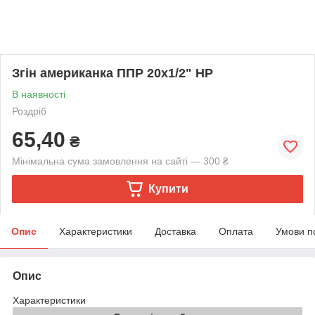
Згін американка ППР 20х1/2" НР
В наявності
Роздріб
65,40
₴
Мінімальна сума замовлення на сайті — 300 ₴
Купити
Опис
Характеристики
Доставка
Оплата
Умови п
Опис
Характеристики