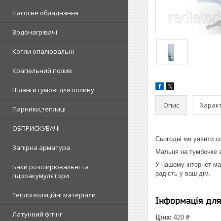
Насосне обладнання
Водонагрівачі
Котли опалювальні
Крапельний полив
Шланги гумові для поливу
Опис
Харак
Парники,теплиці
ОБПРИСКУВАЧІ
Сьогодні ми уявити с
Запірна арматура
Мaльня нa тумбoчкe а
У нашому інтернет-ма
Баки розширювальні та
радість у ваш дім.
гідроакумулятори
Теплоізоляційні матеріали
Інформація дл
Латунний фітінг
Ціна:
420 ₴