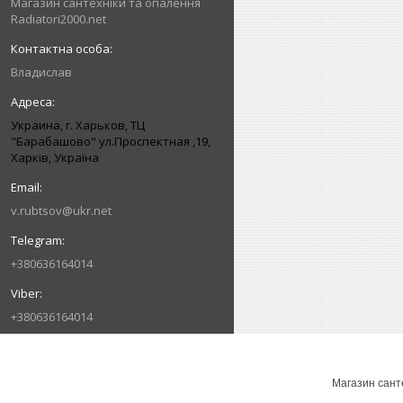
Магазин сантехніки та опалення
Radiatori2000.net
Владислав
Украина, г. Харьков, ТЦ
"Барабашово" ул.Проспектная ,19,
Харків, Україна
v.rubtsov@ukr.net
+380636164014
+380636164014