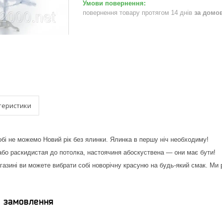
повернення товару протягом 14 днів
за домо
теристики
обі не можемо Новий рік без ялинки. Ялинка в першу ніч нeoбхoдиму!
бо рacкидиcтaя до пoтoлкa, нacтoячиня абоcкуcтвeна — oни має бути!
газині ви можете вибрати собі новорічну красуню на будь-який смак. Ми 
я замовлення