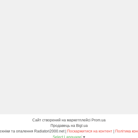
Сайт створений на маркетплейсі
Prom.ua
Продавець на Bigl.ua
Магазин сантехніки та опалення Radiatori2000.net |
Поскаржитися на контент
|
Політика кон
Select Language
▼