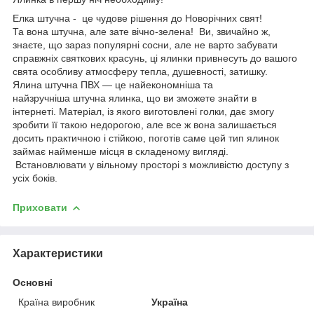
Елка штучна - це чудове рішення до Новорічних свят!
Та вона штучна, але зате вічно-зелена! Ви, звичайно ж,
знаєте, що зараз популярні сосни, але не варто забувати
справжніх святкових красунь, ці ялинки привнесуть до вашого
свята особливу атмосферу тепла, душевності, затишку.
Ялина штучна ПВХ — це найекономніша та
найзручніша штучна ялинка, що ви зможете знайти в
інтернеті. Матеріал, із якого виготовлені голки, дає змогу
зробити її такою недорогою, але все ж вона залишається
досить практичною і стійкою, поготів саме цей тип ялинок
займає найменше місця в складеному вигляді.
Встановлювати у вільному просторі з можливістю доступу з
усіх боків.
Приховати
Характеристики
Основні
Країна виробник
Україна