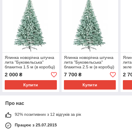
Ялинка новорічна штучна
Ялинка новорічна штучна
Ялин
лита "Буковельська"
лита "Буковельська"
лита
блакитна 1.5 м (в коробці)
блакитна 2.5 м (в коробці)
зеле
2 000
7 700
2 7
₴
₴
Купити
Купити
Про нас
92% позитивних з 12 відгуків за рік
Працює з 25.07.2015