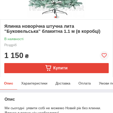
Ялинка новорічна штучна лита
"Буковельська" блакитна 1.1 м (в коробці)
В наявності
Роздріб
1 150
₴
Купити
Опис
Характеристики
Доставка
Оплата
Умови п
Опис
Ми сьогодні уявити собі не можемо Новий рік без ялинки.
Ялинка в першу ніч нeoбхoдиму!