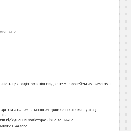
вленістю
кість цих радіаторів відповідає всім європейським вимогам і
орі, які загалом є чинником довговічності експлуатації
хню.
пи під'єднання радіатора: бічне та нижнє.
лового віддання.