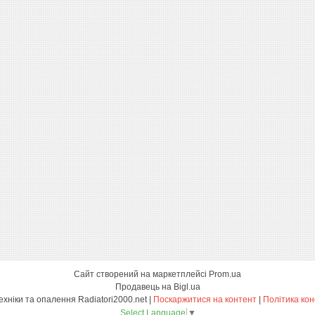
Сайт створений на маркетплейсі
Prom.ua
Продавець на Bigl.ua
Магазин сантехніки та опалення Radiatori2000.net |
Поскаржитися на контент
|
Політика кон
Select Language
▼