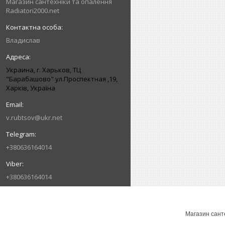
Магазин сантехніки та опалення
Radiatori2000.net
Владислав
Украина, г. Харьков, ТЦ
"Барабашово" ул.Проспектная ,19,
Харків, Україна
v.rubtsov@ukr.net
+380636164014
+380636164014