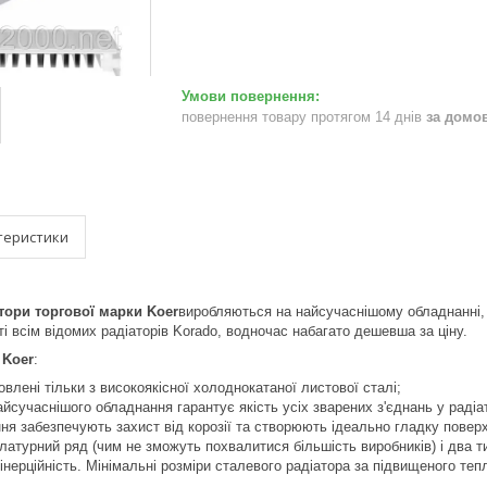
повернення товару протягом 14 днів
за домо
теристики
атори торгової марки Koer
виробляються на найсучаснішому обладнанні, я
і всім відомих радіаторів Korado, водночас набагато дешевша за ціну.
в
Koer
:
овлені тільки з високоякісної холоднокатаної листової сталі;
йсучаснішого обладнання гарантує якість усіх зварених з'єднань у радіат
я забезпечують захист від корозії та створюють ідеально гладку повер
атурний ряд (чим не зможуть похвалитися більшість виробників) і два ти
інерційність. Мінімальні розміри сталевого радіатора за підвищеного теп