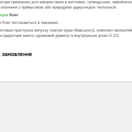
іатори призначені для використання в житлових, громадських, виробничих
 опалення з примусовою або природною циркуляцією теплоносія.
орів
Koer
:
и Koer постачаються в пакованні.
ектовані пристроєм випуску повітря (кран Мавського), комплект кронштейн
ки радіаторів мають однаковий діаметр із внутрішньою різзю G 1/2.
я замовлення