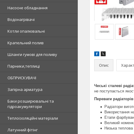
Насосне обладнання
Водонагрівачі
Котли опалювальні
Крапельний полив
Шланги гумові для поливу
Опис
Харак
Парники,теплиці
ОБПРИСКУВАЧІ
Чеські сталеві раді
Запірна арматура
не поступається якост
Переваги радіаторі
Баки розширювальні та
гідроакумулятори
Радіатори вигот
Використання на
Етапи фарбуванн
Теплоізоляційні матеріали
Великий номенкл
Низька теплова 
Латунний фітінг