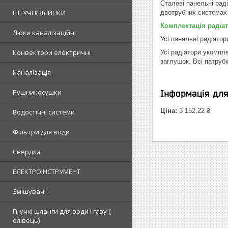
Сталеві панельні рад
ШТУЧНІ ЯЛИНКИ
двотрубних системах
Комплектація радіат
Люки каналізаційні
Усі панельні радіатор
Конвектори електричні
Усі радіатори укомпл
заглушок. Всі патруб
Каналізація
Рушникосушки
Інформація дл
Ціна:
3 152,22 ₴
Водостічні системи
Фільтри для води
Свердла
ЕЛЕКТРОІНСТРУМЕНТ
Змішувачі
Гнучкі шланги для води і газу (
олівець)