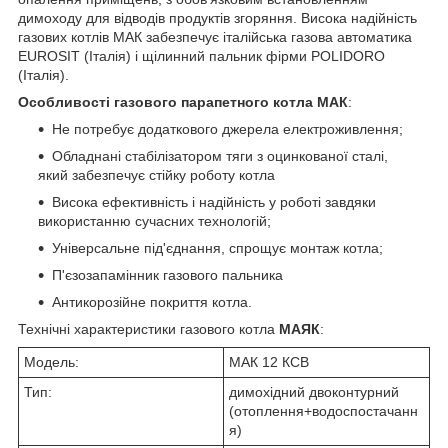
димоходу для відводів продуктів згоряння. Висока надійність
газових котлів МАК забезпечує італійська газова автоматика
EUROSIT (Італія) і щілинний пальник фірми POLIDORO
(Італія).
Особливості газового парапетного котла МАК
:
Не потребує додаткового джерела електроживлення;
Обладнані стабілізатором тяги з оцинкованої сталі,
який забезпечує стійку роботу котла
Висока ефективність і надійність у роботі завдяки
використанню сучасних технологій;
Універсальне під'єднання, спрощує монтаж котла;
П'єзозапамінник газового пальника
Антикорозійне покриття котла.
Технічні характеристики газового котла
МАЯК
:
Модель:
МАК 12 КСВ
Тип:
димохідний двоконтурний
(отоплення+водоспостачанн
я)