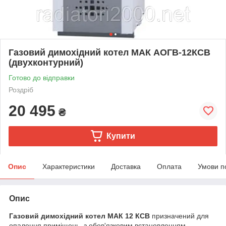
Газовий димохідний котел МАК АОГВ-12КСВ
(двухконтурний)
Готово до відправки
Роздріб
20 495
₴
Купити
Опис
Характеристики
Доставка
Оплата
Умови п
Опис
Газовий димохідний котел МАК 12 КСВ
призначений для
опалення приміщень, з обов'язковим встановленням