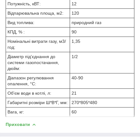
Потужність, кВТ:
12
Відпарювальна площа, м2:
120
Вид топлива:
природний газ
КПД, % :
90
Номінальні витрати газу, м3/
1,35
год:
Діаметр під'єднання до
1/2
системи газопостачання,
дюйм:
Діапазон регулювання
40-90
опалення, °C:
Об'єм води в котлі, л:
21
Габаритні розміри Ш*В*Г, мм:
270*805*480
Вага, кг:
60
Приховати