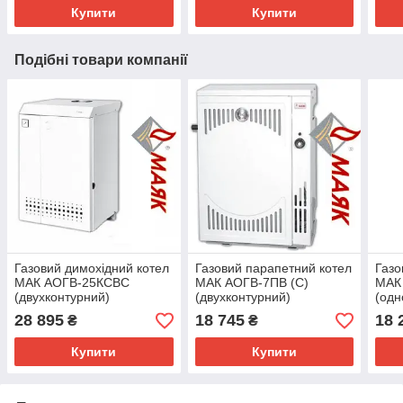
Купити
Купити
Подібні товари компанії
Газовий димохідний котел
Газовий парапетний котел
Газо
МАК АОГВ-25КСВС
МАК АОГВ-7ПВ (С)
МАК
(двухконтурний)
(двухконтурний)
(одн
28 895
18 745
18 
₴
₴
Купити
Купити