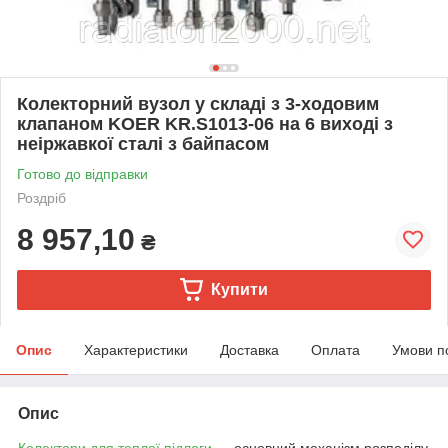
Колекторний вузол у складі з 3-ходовим
клапаном KOER KR.S1013-06 на 6 виході з
неіржавкої сталі з байпасом
Готово до відправки
Роздріб
8 957,10
₴
Купити
Опис
Характеристики
Доставка
Оплата
Умови п
Опис
Колектори для теплої підлоги
— основний механізм розподілу