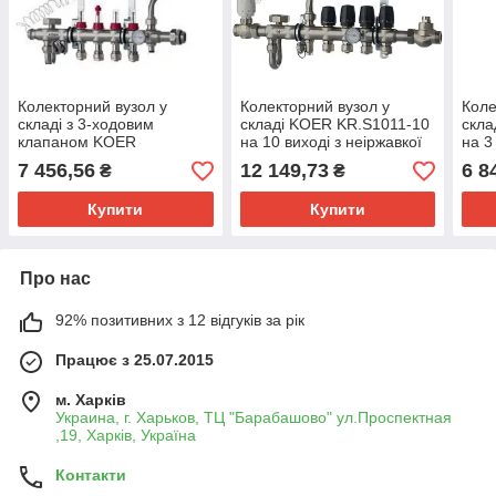
Колекторний вузол у
Колекторний вузол у
Коле
складі з 3-ходовим
складі KOER KR.S1011-10
скла
клапаном KOER
на 10 виході з неіржавкої
на 3
KR.S1013-04 на 4 виходи
сталі з байпасом
стал
7 456,56
12 149,73
6 8
₴
₴
з неіржавкої сталі з
байпасом
Купити
Купити
Про нас
92% позитивних з 12 відгуків за рік
Працює з 25.07.2015
м. Харків
Украина, г. Харьков, ТЦ "Барабашово" ул.Проспектная
,19, Харків, Україна
Контакти