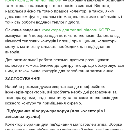
та контролю параметрів теплоносія в системі. Від того,
наскільки якісно та точно працює колектор, а також, яким
додатковим функціоналом він має, залежатиме стабільність і
точність роботи водяної теплої підлоги.
Основне завдання
колектора для теплої підлоги KOER
—
змішування й перерозподіл потоків теплоносія. Залежно від
кількості теплових контурів і площі приміщення, колектори
можуть мати різну кількість необхідних для під'єднання
виводів.
Для оптимальної роботи рекомендується розміщувати
колектор якомога ближче до центру площі, що обслуговується
ним, а також вище контурів для запобігання заглушенню.
ЗАСТОСУВАННЯ!
Настійно рекомендуємо звертатися до професійних
інженерів-проєкторів, які зроблять необхідні розрахунки за
температурами, падінням тиску та потоком теплоносія для
кожного контуру та приміщення окремо.
Під'єднання ліворуч-праворуч (для колекторів і
змішаних вузлів)
Колектор зібраний для під'єднання магістралей зліва. Зборка
можлива як для під'єднання магістралей зліва, так і праворуч.