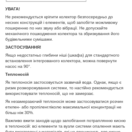
УВАГА!
Не рекомендується кріпити колектор безпосередньо до
несних конструкцій і елементів, щоб запобігти можливому
поширенню по них звуку або вібрації. Не допускайте
механічного пошкодження колектора та збризкування його
будівельними сумішами.
ЗАСТОСУВАННЯ!
Якщо недостатньо глибини ніші (шкафа) для стандартного
встановлення інтегрованого колектора, можна повернути
насос на 90°.
Теплоносій
Як теплоносія застосовується зазвичай вода. Однак, якщо є
ризик розморожування системи, то настійно рекомендується
використовувати теплоносій, що не замерзає.
Як незамерзаючий теплоносія може застосовуватися розчин
етилен- або пропіленгліколю максимальної концентрації не
більш ніж 30%.
Важливо вжити заходів щодо запобігання потраплянню кисню
в теплоносій: всі елементи та вузли системи опалення мають
бути виготовлені з матеріалів, які не проникають для кисню.