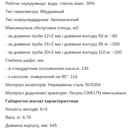
Робоче середовище: вода, гліколь макс. 30%
Тип термометра: Вбудований
Тип повітровідвідника: Автоматичний
Максимальна обслуговна площа, м2:
- за довжини труби 12×2 мм і довжини контуру 60 м: ~80
- за довжини труби 16×2 мм і довжини контуру 85 м: ~200
- за довжини труби 20×2 мм і довжини контуру 110 м: ~200
Глибина шафи, мм:
- зі стандартним положенням насоса: 135
- з насосом, повернений на 90°: 116
Матеріал колекторів: Нержавіюча сталь SUS304
Матеріал додаткової арматури: Латунь CW617N нікельована
Габаритно-вагові характеристики
Кількість виходів: 6+3
Вага, кг: 6,76
Довжина корпусу, мм: 545