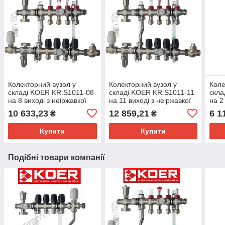
Колекторний вузол у
Колекторний вузол у
Коле
складі KOER KR.S1011-08
складі KOER KR.S1011-11
скла
на 8 виході з неіржавкої
на 11 виході з неіржавкої
на 2
сталі з байпасом
сталі з байпасом
стал
10 633,23
12 859,21
6 1
₴
₴
Купити
Купити
Подібні товари компанії