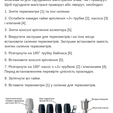
Щоб під'єднати магістралі праворуч або ліворуч, необхідно:
1. Зняти термометри [1] та їхні склянки.
2. Ослабити накидні гайки кріплення «J»-трубки [2], насоса [3]
і клапанів [4].
3. Зняти консолі кріплення колектора [5].
4. Викрутити заглушки для термометрів і на їхнє місце
встановити склянки термометрів. Заглушки встановити замість
знятих склянок термометрів.
5. Розгорнути на 180° трубку байпаса [6].
6. Встановити консолі кріплення [5].
7. Розгорнути на 180° насос з «J»-трубкою [2] і клапанами [4].
Перед встановленням перевірте цілісність прокладок.
8. Затягнути всі гайки.
9. Вставити термометри [1] у склянки для термометрів.