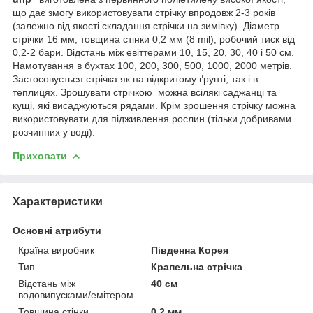
що дає змогу використовувати стрічку впродовж 2-3 років
(залежно від якості складання стрічки на зимівку). Діаметр
стрічки 16 мм, товщина стінки 0,2 мм (8 mil), робочий тиск від
0,2-2 бари. Відстань між евіттерами 10, 15, 20, 30, 40 і 50 см.
Намотування в бухтах 100, 200, 300, 500, 1000, 2000 метрів.
Застосовується стрічка як на відкритому ґрунті, так і в
теплицях. Зрошувати стрічкою можна всілякі саджанці та
кущі, які висаджуються рядами. Крім зрошення стрічку можна
використовувати для підживлення рослин (тільки добривами
розчинних у воді).
Приховати
Характеристики
Основні атрибути
Країна виробник
Південна Корея
Тип
Крапельна стрічка
Відстань між
40 см
водовипусками/емітером
Товщина стінки
0.2 мм