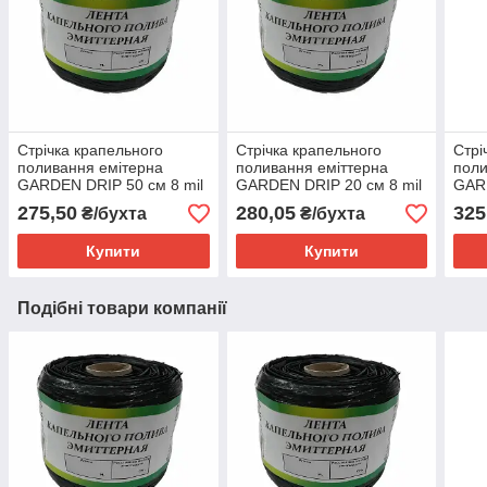
Стрічка крапельного
Стрічка крапельного
Стрі
поливання емітерна
поливання еміттерна
поли
GARDEN DRIP 50 см 8 mil
GARDEN DRIP 20 см 8 mil
GARD
Корея (бухта 100 м)
Корея (бухта 100 м)
Коре
275,50
280,05
325
₴/бухта
₴/бухта
Купити
Купити
Подібні товари компанії