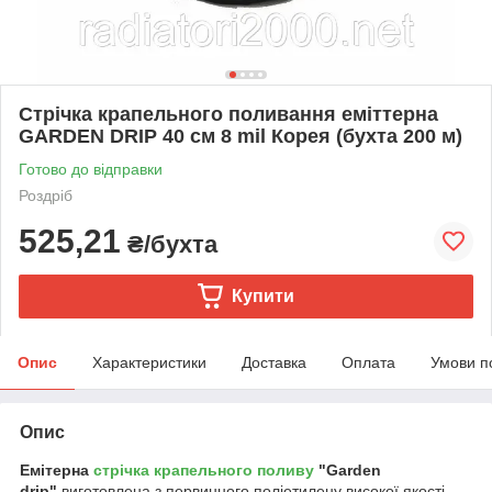
Стрічка крапельного поливання еміттерна
GARDEN DRIP 40 см 8 mil Корея (бухта 200 м)
Готово до відправки
Роздріб
525,21
₴/бухта
Купити
Опис
Характеристики
Доставка
Оплата
Умови п
Опис
Емітерна
стрічка крапельного поливу
"Garden
drip"
виготовлена з первинного поліетилену високої якості,