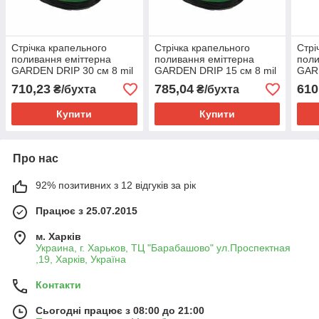
Стрічка крапельного
Стрічка крапельного
Стрі
поливання еміттерна
поливання еміттерна
поли
GARDEN DRIP 30 см 8 mil
GARDEN DRIP 15 см 8 mil
GARD
Корея (бухта 300 м)
Корея (бухта 300 м)
Коре
710,23
785,04
610
₴/бухта
₴/бухта
Купити
Купити
Про нас
92% позитивних з 12 відгуків за рік
Працює з 25.07.2015
м. Харків
Украина, г. Харьков, ТЦ "Барабашово" ул.Проспектная
,19, Харків, Україна
Контакти
Сьогодні працює з 08:00 до 21:00