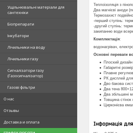
Теплоізоляція з піноп
Ущільнювальні матеріали для
Два магнієві аноди (п
сантехніки
Термозахист подвійної
-перший ступінь: тер
Біопрепарати
-другий ступінь: тер
закипанню води всере
Інкубатори
Комплектація
:
Лічильники на воду
водонагрівач, електр
Основні переваги во
Лічильники газу
Плоский дизайн 
Габаритні розмі
Сигналізатори газу
Плавне регулюв
(Газосигналізатор)
РК дисплей для
Дво бакова сис
Газові фільтри
Два тена 800+12
Два збільшені м
О нас
Товщина стінок 
Цирконієва емал
Отзывы
Доставка и оплата
Інформація дл