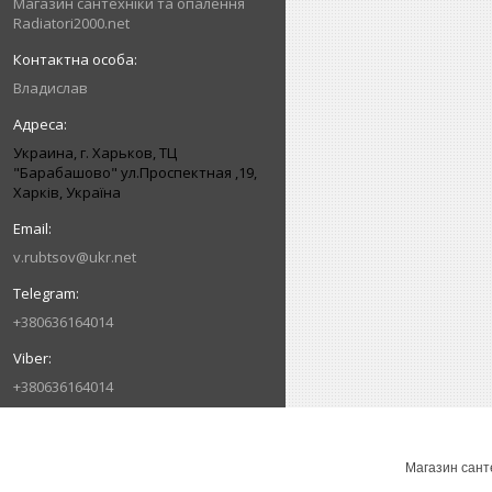
Магазин сантехніки та опалення
Radiatori2000.net
Владислав
Украина, г. Харьков, ТЦ
"Барабашово" ул.Проспектная ,19,
Харків, Україна
v.rubtsov@ukr.net
+380636164014
+380636164014