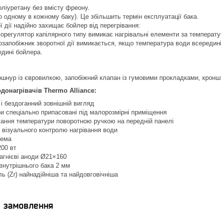
оліуретану без вмісту фреону.
о одному в кожному баку). Це збільшить термін експлуатації бака.
 дії надійно захищає бойлер від перегрівання:
морегулятор капілярного типу вимикає нагрівальні елементи за температу
мозапобіжник зворотної дії вимикається, якщо температура води всередині
дині бойлера.
ошнур із євровилкою, запобіжний клапан із гумовими прокладками, кронш
донагрівачів Thermo Alliance:
і бездоганний зовнішній вигляд
ри спеціально припасовані під малорозмірні приміщення
ання температури поворотною ручкою на передній панелі
 візуального контролю нагрівання води
тема
00 вт
агнієві аноди Ø21×160
внутрішнього бака 2 мм
ь (Zr) найнадійніша та найдовговічніша
я замовлення