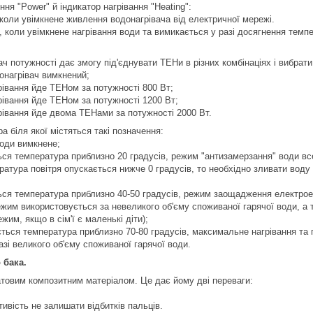
ня "Power" й індикатор нагрівання "Heating":
 коли увімкнене живлення водонагрівача від електричної мережі.
я, коли увімкнене нагрівання води та вимикається у разі досягнення тем
ч потужності дає змогу під'єднувати ТЕНи в різних комбінаціях і вибрати
онагрівач вимкнений;
івання йде ТЕНом за потужності 800 Вт;
івання йде ТЕНом за потужності 1200 Вт;
івання йде двома ТЕНами за потужності 2000 Вт.
 біля якої містяться такі позначення:
води вимкнене;
ься температура приблизно 20 градусів, режим "антизамерзання" води вс
ратура повітря опускається нижче 0 градусів, то необхідно зливати воду 
ься температура приблизно 40-50 градусів, режим заощадження електроене
жим використовується за невеликого об'єму споживаної гарячої води, а 
им, якщо в сім'ї є маленькі діти);
ться температура приблизно 70-80 градусів, максимальне нагрівання та 
азі великого об'єму споживаної гарячої води.
 бака.
атовим композитним матеріалом. Це дає йому дві переваги:
ивість не залишати відбитків пальців.