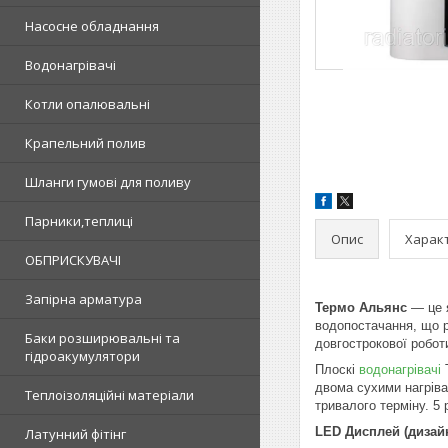
Насосне обладнання
Водонагрівачі
Котли опалювальні
Крапельний полив
Шланги гумові для поливу
Парники,теплиці
Опис
Харак
ОБПРИСКУВАЧІ
Запірна арматура
Термо Альянс
— це 
водопостачання, що р
Баки розширювальні та
довгострокової робот
гідроакумулятори
Плоскі
водонагрівачі
T
двома сухими нагріва
Теплоізоляційні матеріали
тривалого терміну. 5 р
LED Дисплей (дизай
Латунний фітінг