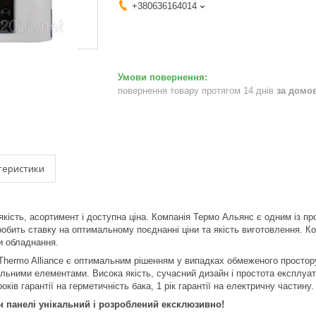
+380636164014
повернення товару протягом 14 днів
за домо
теристики
якість, асортимент і доступна ціна. Компанія Термо Альянс є одним із пр
обить ставку на оптимальному поєднанні ціни та якість виготовлення. Ко
и обладнання.
hermo Alliance є оптимальним рішенням у випадках обмеженого простору 
льними елементами. Висока якість, сучасний дизайн і простота експлуа
оків гарантії на герметичність бака, 1 рік гарантії на електричну частину.
н панелі унікальний і розроблений ексклюзивно!