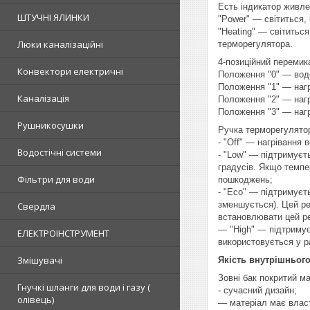
Eсть індикатор живлен
ШТУЧНІ ЯЛИНКИ
"Power" — світиться,
"Heating" — світитьс
Люки каналізаційні
терморегулятора.
4-позиційний перемика
Конвектори електричні
Положення "0" — вод
Положення "1" — нагр
Каналізація
Положення "2" — нагр
Положення "3" — нагр
Рушникосушки
Ручка терморегулятора
- "Off" — нагрівання 
Водостічні системи
- "Low" — підтримуєт
градусів. Якщо темпе
Фільтри для води
пошкоджень;
- "Eco" — підтримуєт
зменшується). Цей ре
Свердла
встановлювати цей реж
— "High" — підтримує
ЕЛЕКТРОІНСТРУМЕНТ
використовується у р
Змішувачі
Якість внутрішнього
Зовні бак покритий м
Гнучкі шланги для води і газу (
- сучасний дизайн;
олівець)
— матеріал має власт