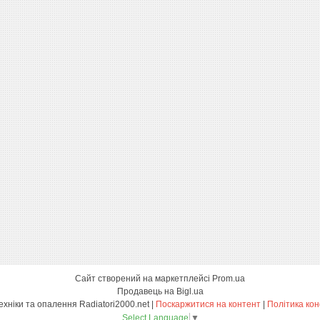
Сайт створений на маркетплейсі
Prom.ua
Продавець на Bigl.ua
Магазин сантехніки та опалення Radiatori2000.net |
Поскаржитися на контент
|
Політика кон
Select Language
▼