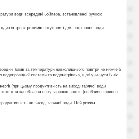
ператури води всередині бойлера, встановленої ручкою
 один із трьох режимів потужності для нагрівання води:
ередині баків за температури навколишнього повітря не нижче 5
з водопровідної системи та водонагрівача, щоб уникнути їхніх
ргії (при цьому продуктивність на виході гарячої води
також для запобігання опіку гарячою водою (особливо корисно
продуктивність на виході гарячої води. Цей режим