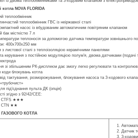
тел із двома теплообмінниками та 3-ходовим клапаном з електроприводо
і котла NOVA FLORIDA
ий теплообмінник
инчастий теплообмінник ГВС із неіржавкої сталі
омпактний насос із вбудованим автоматичним повітряним клапаном
 бак місткістю 7 л
ператури теплоносія за допомогою датчика температури зовнішнього пов
ри: 400x700x250 мм
 з листової сталі з теплоізоляцією керамічними панелями
а керування з постійною модуляцією полум'я, двома датчиками (подачі та
лектрода
я зі збільшеним РК-дисплеєм дає змогу легко регулювати та контролюва
 коди блокувань котла
 від тактування, розморожування, блокування насоса та 3-ходового клапан
 «трубочист»
ля під'єднання пульта ДК (опція)
ті згідно з 92/42/CEE:
ca CTFS ★★★
ca CTN ★★
 ГАЗОВОГО КОТЛА
Автомат
Датчик 
3-ходови