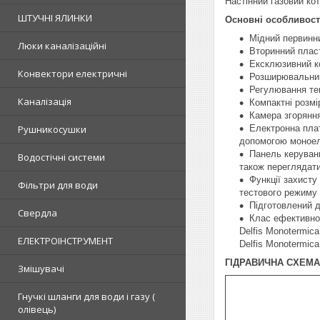
Настінний газовий ко
ШТУЧНІ ЯЛИНКИ
Основні особливост
Мідний первинн
Люки каналізаційні
Вторинний пласт
Ексклюзивний к
Конвектори електричні
Розширювальний
Регулювання тем
Каналізація
Компактні розмі
Камера згоряння
Рушникосушки
Електронна плат
допомогою моное
Панель керуванн
Водостічні системи
також переглядати
Функції захисту
Фільтри для води
тестового режиму
Підготовлений д
Свердла
Клас ефективнос
Delfis Monotermi
ЕЛЕКТРОІНСТРУМЕНТ
Delfis Monotermi
ГІДРАВИЧНА СХЕМА
Змішувачі
Гнучкі шланги для води і газу (
олівець)