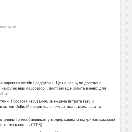
вленістю
й виробник котлів і радіаторів. Це не раз було доведено
da найсучасніші лабораторії, постійно йде робота вчених для
ital.
тями. Простота керування, зменшена витрата газу й
 котлів Delfis Monotermica є компактність, мала вага та
проточним теплообмінником у модифікаціях із відкритою камерою
ою тягою (модель CTFS)