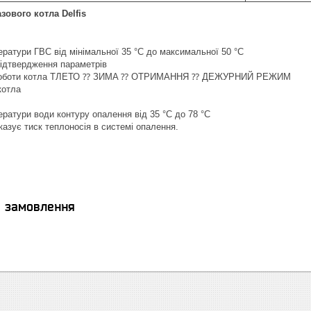
зового котла Delfis
ратури ГВС від мінімальної 35 °C до максимальної 50 °C
підтвердження параметрів
 роботи котла ТЛЕТО ⁇ ЗИМA ⁇ ОТРИМАННЯ ⁇ ДЕЖУРНИЙ РЕЖИМ
котла
ратури води контуру опалення від 35 °C до 78 °C
азує тиск теплоносія в системі опалення.
я замовлення