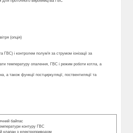
м для проточного виробництва ГВС
ітря (опція)
 ГВС) і контролем полум'я за струмом іонізації за
ти температуру опалення, ГВС і режим роботи котла, а
а, а також функції постциркуляції, поствентиляції та
ичний байпас
температури контуру ГВС
й клапан з електроприводом