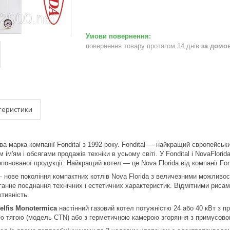
повернення товару протягом 14 днів
за домо
теристики
а марка компанії Fondital з 1992 року. Fondital — найкращий європейськи
м ім'ям і обсягами продажів техніки в усьому світі. У Fondital і NovaFlori
понованої продукції. Найкращий котел — це Nova Florida від компанії Fond
 нове покоління компактних котлів Nova Florida з величезними можливос
ганне поєднання технічних і естетичних характеристик. Відмітними рисами
тивність.
elfis
Monotermica
настінний газовий котел потужністю 24 або 40 кВт з 
ою тягою (модель CTN) або з герметичною камерою згоряння з примусов