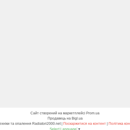
Сайт створений на маркетплейсі
Prom.ua
Продавець на Bigl.ua
Магазин сантехніки та опалення Radiatori2000.net |
Поскаржитися на контент
|
Політика кон
Select Language
▼