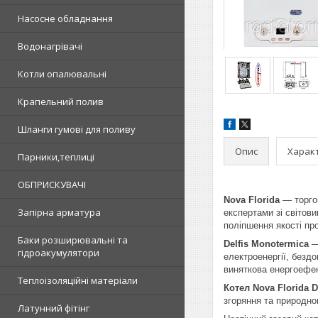
Насосне обладнання
Водонагрівачі
Котли опалювальні
Крапельний полив
Шланги гумові для поливу
Опис
Харак
Парники,теплиці
ОБПРИСКУВАЧІ
Nova Florida
— торгов
Запірна арматура
експертами зі світови
поліпшення якості про
Баки розширювальні та
Delfis Monotermica
—
гідроакумулятори
електроенергії, бездо
виняткова енергоефек
Теплоізоляційні матеріали
Котел Nova Florida D
згоряння та природн
Латунний фітінг