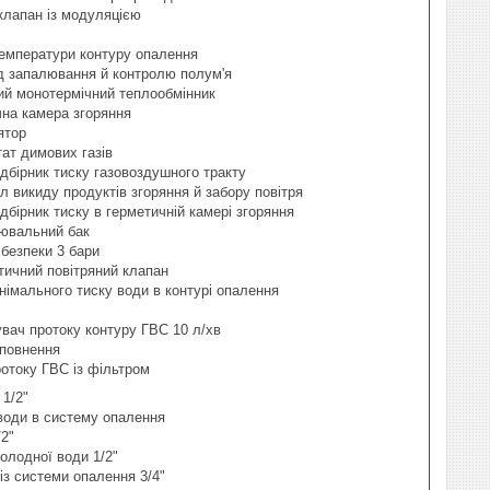
клапан із модуляцією
емператури контуру опалення
д запалювання й контролю полум'я
ий монотермічний теплообмінник
на камера згоряння
ятор
ат димових газів
дбірник тиску газовоздушного тракту
л викиду продуктів згоряння й забору повітря
дбірник тиску в герметичній камері згоряння
ювальний бак
безпеки 3 бари
ичний повітряний клапан
німального тиску води в контурі опалення
вач протоку контуру ГВС 10 л/хв
аповнення
отоку ГВС із фільтром
1/2"
оди в систему опалення
2"
лодної води 1/2"
з системи опалення 3/4"