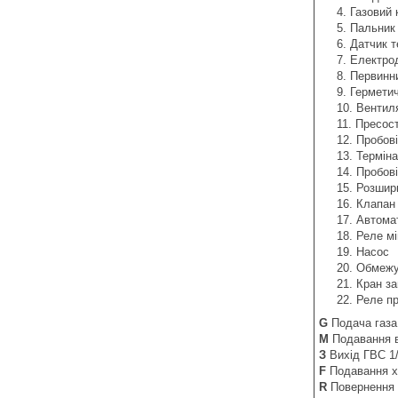
Газовий 
Пальник
Датчик т
Електро
Первинн
Герметич
Вентил
Пресост
Пробові
Терміна
Пробові
Розшир
Клапан 
Автомат
Реле мі
Насос
Обмежу
Кран з
Реле пр
G
Подача газа 
M
Подавання в
З
Вихід ГВС 1/
F
Подавання хо
R
Повернення і