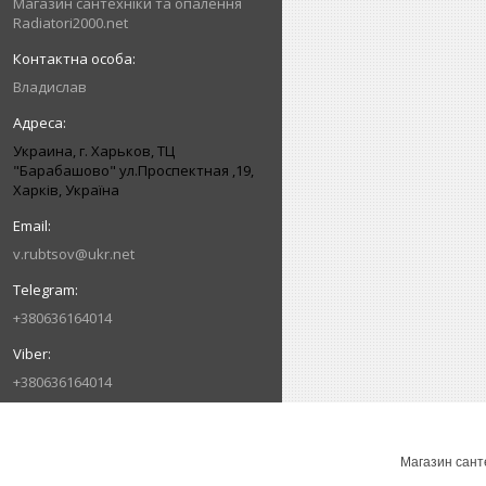
Магазин сантехніки та опалення
Radiatori2000.net
Владислав
Украина, г. Харьков, ТЦ
"Барабашово" ул.Проспектная ,19,
Харків, Україна
v.rubtsov@ukr.net
+380636164014
+380636164014