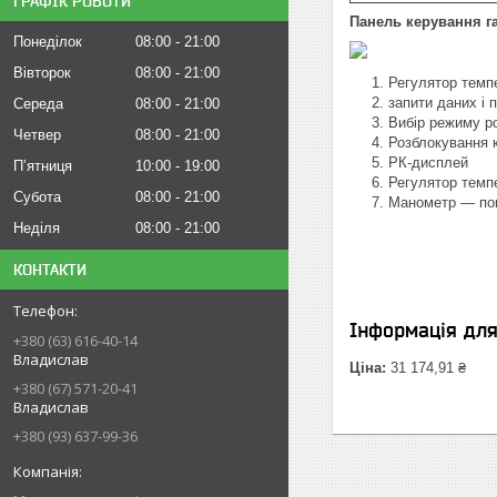
ГРАФІК РОБОТИ
Панель керування га
Понеділок
08:00
21:00
Вівторок
08:00
21:00
Регулятор темпе
запити даних і 
Середа
08:00
21:00
Вибір режиму
Четвер
08:00
21:00
Розблокування 
РК-дисплей
Пʼятниця
10:00
19:00
Регулятор темпе
Субота
08:00
21:00
Манометр — пок
Неділя
08:00
21:00
КОНТАКТИ
Інформація дл
+380 (63) 616-40-14
Владислав
Ціна:
31 174,91 ₴
+380 (67) 571-20-41
Владислав
+380 (93) 637-99-36