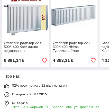
Сталевий радіатор 22 т
Сталевий радіатор 22 к
Стал
500*1400 Koer нижнє
300*1400 Hidros
раді
під'єднання з
Туреччина бічне
Koer
термоклапаном
під'єднання
6 891,14
4 863,31
4 1
₴
₴
Про нас
92% позитивних з 12 відгуків за рік
Працює з 25.07.2015
м. Харків
Украина, г. Харьков, ТЦ "Барабашово" ул.Проспектная