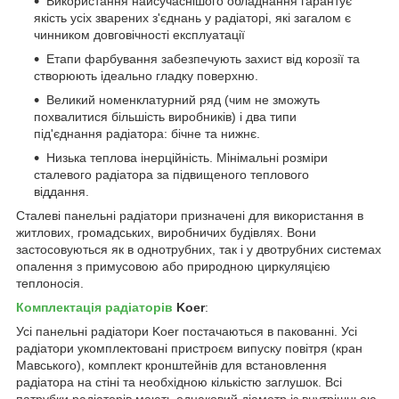
Використання найсучаснішого обладнання гарантує
якість усіх зварених з'єднань у радіаторі, які загалом є
чинником довговічності експлуатації
Етапи фарбування забезпечують захист від корозії та
створюють ідеально гладку поверхню.
Великий номенклатурний ряд (чим не зможуть
похвалитися більшість виробників) і два типи
під'єднання радіатора: бічне та нижнє.
Низька теплова інерційність. Мінімальні розміри
сталевого радіатора за підвищеного теплового
віддання.
Сталеві панельні радіатори призначені для використання в
житлових, громадських, виробничих будівлях. Вони
застосовуються як в однотрубних, так і у двотрубних системах
опалення з примусовою або природною циркуляцією
теплоносія.
Комплектація радіаторів
Koer
:
Усі панельні радіатори Koer постачаються в пакованні. Усі
радіатори укомплектовані пристроєм випуску повітря (кран
Мавського), комплект кронштейнів для встановлення
радіатора на стіні та необхідною кількістю заглушок. Всі
патрубки радіаторів мають однаковий діаметр із внутрішньою