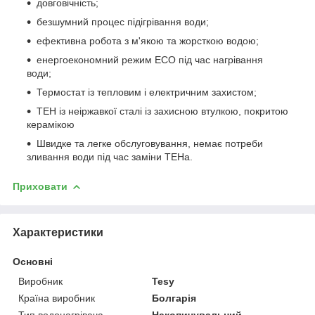
довговічність;
безшумний процес підігрівання води;
ефективна робота з м'якою та жорсткою водою;
енергоекономний режим ECO під час нагрівання
води;
Термостат із тепловим і електричним захистом;
ТЕН із неіржавкої сталі із захисною втулкою, покритою
керамікою
Швидке та легке обслуговування, немає потреби
зливання води під час заміни ТЕНа.
Приховати
Характеристики
Основні
Виробник
Tesy
Країна виробник
Болгарія
Тип водонагрівача
Накопичувальний