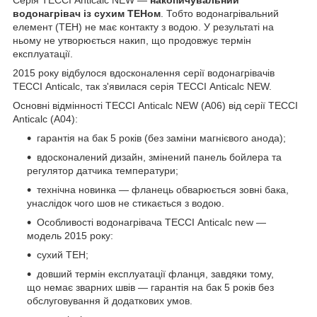
водонагрівач із сухим ТЕНом
. Тобто водонагрівальний
елемент (ТЕН) не має контакту з водою. У результаті на
ньому не утворюється накип, що продовжує термін
експлуатації.
2015 року відбулося вдосконалення серії водонагрівачів
ТЕССІ Anticalc, так з'явилася серія ТЕССІ Anticalc NEW.
Основні відмінності ТЕССІ Anticalc NEW (A06) від серії ТЕССІ
Anticalc (A04):
гарантія на бак 5 років (без заміни магнієвого анода);
вдосконалений дизайн, змінений панель бойлера та
регулятор датчика температури;
технічна новинка — фланець обварюється зовні бака,
унаслідок чого шов не стикається з водою.
Особливості водонагрівача ТЕССІ Anticalc new —
модель 2015 року:
сухий ТЕН;
довший термін експлуатації фланця, завдяки тому,
що немає зварних швів — гарантія на бак 5 років без
обслуговування й додаткових умов.