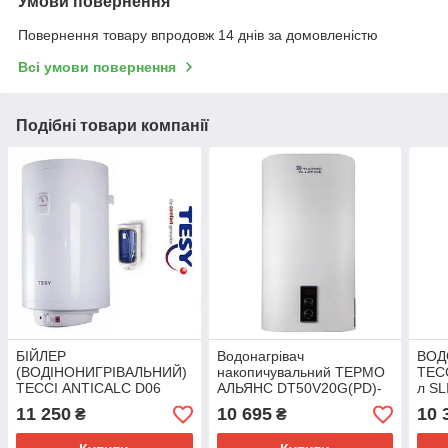
Умови повернення
Повернення товару впродовж 14 днів за домовленістю
Всі умови повернення
Подібні товари компанії
БІЙЛЕР
Водонагрівач
ВОД
(ВОДІНОНИГРІВАЛЬНИЙ)
накопичувальний ТЕРМО
ТЕС
ТЕССІ ANTICALC D06
АЛЬЯНС DT50V20G(PD)-
л S
100Л СУХИЙ ТЕН 2Х1,2
D(сухий тен, плоский, 50
КВТ
11 250
10 695
10 
₴
₴
КВТ (GCV 1004516D D06
л, 2 квт)Бойлер
TS2
TS2R)
електричний