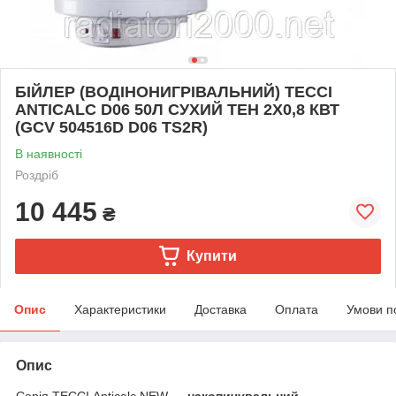
БІЙЛЕР (ВОДІНОНИГРІВАЛЬНИЙ) ТЕССІ
ANTICALC D06 50Л СУХИЙ ТЕН 2Х0,8 КВТ
(GCV 504516D D06 TS2R)
В наявності
Роздріб
10 445
₴
Купити
Опис
Характеристики
Доставка
Оплата
Умови п
Опис
Серія ТЕССІ Anticalc NEW —
накопичувальний