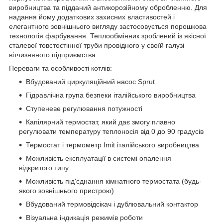
виробництва та підданий антикорозійному обробленню. Для
надання йому додаткових захисних властивостей і
елегантного зовнішнього вигляду застосовується порошкова
технологія фарбування. Теплообмінник зроблений із якісної
сталевої товстостінної труби провідного у своїй галузі
вітчизняного підприємства.
Переваги та особливості котлів:
Вбудований циркуляційний насос Sprut
Гідравлічна група безпеки італійського виробництва
Ступеневе регулювання потужності
Капілярний термостат, який дає змогу плавно
регулювати температуру теплоносія від 0 до 90 градусів
Термостат і термометр Imit італійського виробництва
Можливість експлуатації в системі опалення
відкритого типу
Можливість під'єднання кімнатного термостата (будь-
якого зовнішнього пристрою)
Вбудований термовідсікач і дублювальний контактор
Візуальна індикація режимів роботи