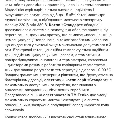
кв.м. або як допоміжний пристрій у наявній системі опалення.
Моделі цієї серії вирізняються високою надійністю і
випускаються потужністю від 3 до 15 кВт. Котли мають три
ступені нагрівання, а під'єднання можливе в електричну
мережу 220 В або 380 В.
Котли «Стандарт»
обладнані
двоступеневою системою захисту, яка оберігає пристрій від
перегрівання, датчиком протоку, що вимикає живлення, якщо
немає циркуляції теплоносія, а також запобіжним клапаном,
що скидає тиск у системі вище максимально допустимого в 3
атм. Електричні котли цієї лінійки комплектуються надійним
тришвидкісним циркуляційним насосом, автоматичним
повітровідводчиком, аналоговим термометром, світловими
індикаторами режимів роботи та капілярним термостатом,
який дає плавно регулювати температуру в діапазоні 0-90 °C.
Завдяки грамотним інженерним рішенням, що ґрунтуються на
багаторічному досвіді,
електричні котли серії «Стандарт»
є
максимально доступними за вартістю, порівнюючи з
аналогами закордонних і вітчизняних виробників.
Представлена лінійка
електрокотлів ТМ Tenko
дає змогу
максимально спростити монтаж і експлуатацію систем
опалення, чим заслужено популярний серед широкого кола
споживачів.
Корпус котла зроблений із високоякісної сталі вітчизняного