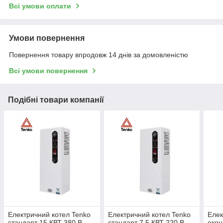
Всі умови оплати
Умови повернення
Повернення товару впродовж 14 днів за домовленістю
Всі умови повернення
Подібні товари компанії
Електричний котел Tenko
Електричний котел Tenko
Елек
стандарт 15 КВТ 380 В
стандарт 7,5 КВТ 220 В
екон