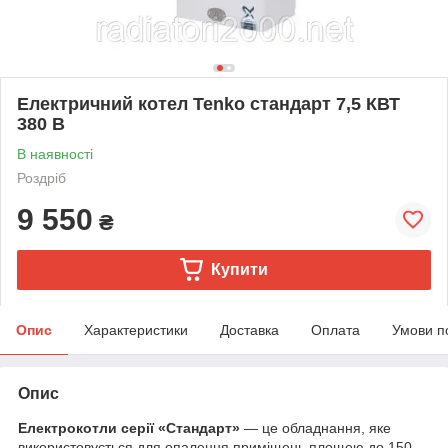
Електричний котел Tenko стандарт 7,5 КВТ
380 В
В наявності
Роздріб
9 550
₴
Купити
Опис
Характеристики
Доставка
Оплата
Умови п
Опис
Електрокотли серії «Стандарт»
— це обладнання, яке
використовується для опалення приміщень площею до 150