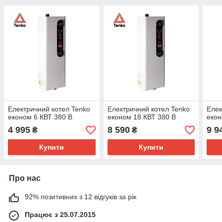
Електричний котел Tenko
Електричний котел Tenko
Елек
економ 6 КВТ 380 В
економ 18 КВТ 380 В
екон
4 995
8 590
9 9
₴
₴
Купити
Купити
Про нас
92% позитивних з 12 відгуків за рік
Працює з 25.07.2015