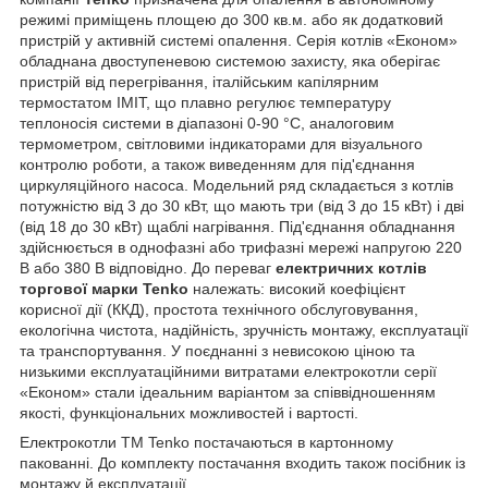
режимі приміщень площею до 300 кв.м. або як додатковий
пристрій у активній системі опалення. Серія котлів «Економ»
обладнана двоступеневою системою захисту, яка оберігає
пристрій від перегрівання, італійським капілярним
термостатом IMIT, що плавно регулює температуру
теплоносія системи в діапазоні 0-90 °C, аналоговим
термометром, світловими індикаторами для візуального
контролю роботи, а також виведенням для під'єднання
циркуляційного насоса. Модельний ряд складається з котлів
потужністю від 3 до 30 кВт, що мають три (від 3 до 15 кВт) і дві
(від 18 до 30 кВт) щаблі нагрівання. Під'єднання обладнання
здійснюється в однофазні або трифазні мережі напругою 220
В або 380 В відповідно. До переваг
електричних котлів
торгової марки Tenko
належать: високий коефіцієнт
корисної дії (ККД), простота технічного обслуговування,
екологічна чистота, надійність, зручність монтажу, експлуатації
та транспортування. У поєднанні з невисокою ціною та
низькими експлуатаційними витратами електрокотли серії
«Економ» стали ідеальним варіантом за співвідношенням
якості, функціональних можливостей і вартості.
Електрокотли ТМ Tenko постачаються в картонному
пакованні. До комплекту постачання входить також посібник із
монтажу й експлуатації.