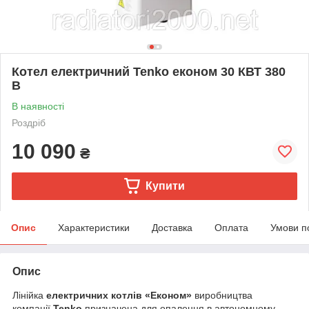
Котел електричний Tenko економ 30 КВТ 380
В
В наявності
Роздріб
10 090
₴
Купити
Опис
Характеристики
Доставка
Оплата
Умови п
Опис
Лінійка
електричних котлів «Економ»
виробництва
компанії
Tenko
призначена для опалення в автономному