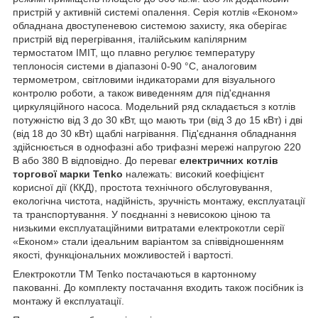
пристрій у активній системі опалення. Серія котлів «Економ»
обладнана двоступеневою системою захисту, яка оберігає
пристрій від перегрівання, італійським капілярним
термостатом IMIT, що плавно регулює температуру
теплоносія системи в діапазоні 0-90 °C, аналоговим
термометром, світловими індикаторами для візуального
контролю роботи, а також виведенням для під'єднання
циркуляційного насоса. Модельний ряд складається з котлів
потужністю від 3 до 30 кВт, що мають три (від 3 до 15 кВт) і дві
(від 18 до 30 кВт) щаблі нагрівання. Під'єднання обладнання
здійснюється в однофазні або трифазні мережі напругою 220
В або 380 В відповідно. До переваг
електричних котлів
торгової марки Tenko
належать: високий коефіцієнт
корисної дії (ККД), простота технічного обслуговування,
екологічна чистота, надійність, зручність монтажу, експлуатації
та транспортування. У поєднанні з невисокою ціною та
низькими експлуатаційними витратами електрокотли серії
«Економ» стали ідеальним варіантом за співвідношенням
якості, функціональних можливостей і вартості.
Електрокотли ТМ Tenko постачаються в картонному
пакованні. До комплекту постачання входить також посібник із
монтажу й експлуатації.