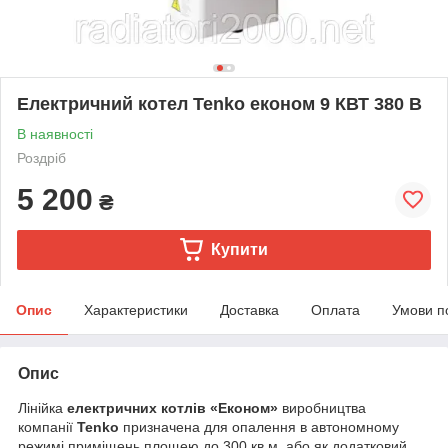
Електричний котел Tenko економ 9 КВТ 380 В
В наявності
Роздріб
5 200
₴
Купити
Опис
Характеристики
Доставка
Оплата
Умови п
Опис
Лінійка
електричних котлів «Економ»
виробництва
компанії
Tenko
призначена для опалення в автономному
режимі приміщень площею до 300 кв.м. або як додатковий