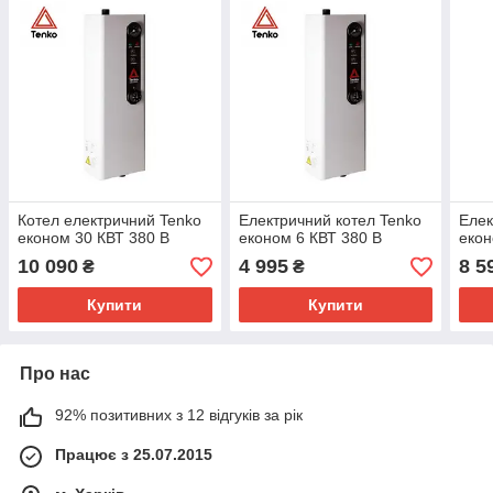
Котел електричний Tenko
Електричний котел Tenko
Елек
економ 30 КВТ 380 В
економ 6 КВТ 380 В
екон
10 090
4 995
8 5
₴
₴
Купити
Купити
Про нас
92% позитивних з 12 відгуків за рік
Працює з 25.07.2015