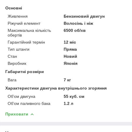
Основні
Живлення
Бензиновий двигун
Ріжучий елемент
Волосінь і ніж
Максимальна кількість
6500 об/хв
обертів
Гарантійний термін
12 міс
Тип штанги
Пряма
Стан
Новий
Виробник
Японія
Габаритні розміри
Вага
7 кг
Характеристики двигуна внутрішнього згоряння
Об'єм двигуна
55 куб. см
Об'єм паливного бака
1.2 л
Приховати