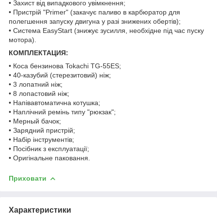
• Захист від випадкового увімкнення;
• Пристрій "Primer" (закачує паливо в карбюратор для
полегшення запуску двигуна у разі знижених обертів);
• Система EasyStart (знижує зусилля, необхідне під час пуску
мотора).
КОМПЛЕКТАЦИЯ:
• Коса бензинова Tokachi TG-55ES;
• 40-казубий (стерезитовий) ніж;
• 3 лопатний ніж;
• 8 лопастовий ніж;
• Напівавтоматична котушка;
• Наплічний ремінь типу "рюкзак";
• Мерный бачок;
• Зарядний пристрій;
• Набір інструментів;
• Посібник з експлуатації;
• Оригінальне паковання.
Приховати
Характеристики