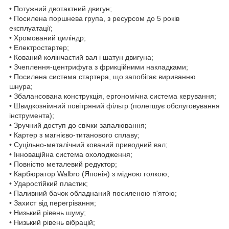
• Потужний двотактний двигун;
• Посилена поршнева група, з ресурсом до 5 років
експлуатації;
• Хромований циліндр;
• Електростартер;
• Кований колінчастий вал і шатун двигуна;
• Зчеплення-центрифуга з фрикційними накладками;
• Посилена система стартера, що запобігає вириванню
шнура;
• Збалансована конструкція, ергономічна система керування;
• Швидкознімний повітряний фільтр (полегшує обслуговування
інструмента);
• Зручний доступ до свічки запалювання;
• Картер з магнієво-титанового сплаву;
• Суцільно-металічний кований приводний вал;
• Інноваційна система охолодження;
• Повністю металевий редуктор;
• Карбюратор Walbro (Японія) з мідною голкою;
• Ударостійкий пластик;
• Паливний бачок обладнаний посиленою п'ятою;
• Захист від перегрівання;
• Низький рівень шуму;
• Низький рівень вібрацій;