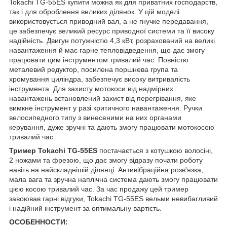
Tokachi TG-55ES купити можна як для приватних господарств,
так і для оброблення великих ділянок. У цій моделі
використовується приводний вал, а не гнучке передавання,
це забезпечує великий ресурс приводної системи та її високу
надійність. Двигун потужністю 4,3 кВт, розрахований на великі
навантаження й має гарне тепловідведення, що дає змогу
працювати цим інструментом тривалий час. Повністю
металевий редуктор, посилена поршнева група та
хромування циліндра, забезпечує високу витривалість
інструмента. Для захисту мотокоси від надмірних
навантажень встановлений захист від перегрівання, яке
вимкне інструмент у разі критичного навантаження. Ручки
велосипедного типу з винесеними на них органами
керування, дуже зручні та дають змогу працювати мотокосою
тривалий час.
Тример Tokachi TG-55ES
постачається з котушкою волосіні,
2 ножами та фрезою, що дає змогу відразу почати роботу
навіть на найскладнішій ділянці. Антивібраційна розв'язка,
мала вага та зручна наплічна система дають змогу працювати
цією косою тривалий час. За час продажу цей тример
завоював гарні відгуки, Tokachi TG-55ES вельми невибагливий
і надійний інструмент за оптимальну вартість.
ОСОБЕННОСТИ: