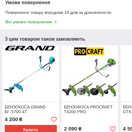
Умови повернення
Повернення товару впродовж 14 днів за домовленістю
Всі умови повернення
З цим товаром також замовляють
БЕНЗОКОСА GRAND
БЕНЗОКОСА PROCRAFT
БЕН
БГ-5700-4Т
T4200 PRO
GTK
4 200
₴
2 090
4 5
₴
Купити