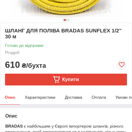
ШЛАНГ ДЛЯ ПОЛІВА BRADAS SUNFLEX 1/2"
30 м
Готово до відправки
Роздріб
610
₴/бухта
Купити
Опис
Характеристики
Доставка
Оплата
Умови п
Опис
BRADAS
є найбільшим у Європі імпортером шлангів, різного
призначення, який використовується в садівництві, сільському