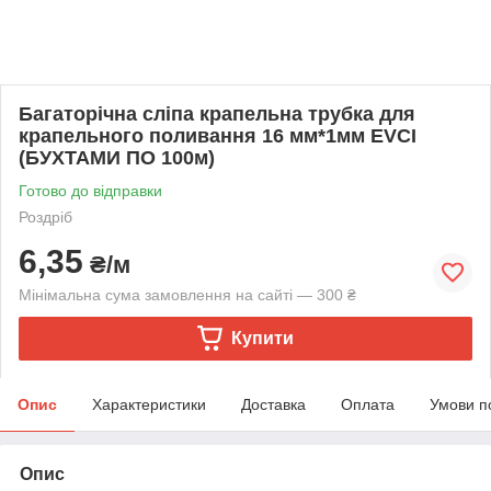
Багаторічна сліпа крапельна трубка для
крапельного поливання 16 мм*1мм EVCI
(БУХТАМИ ПО 100м)
Готово до відправки
Роздріб
6,35
₴/м
Мінімальна сума замовлення на сайті — 300 ₴
Купити
Опис
Характеристики
Доставка
Оплата
Умови п
Опис