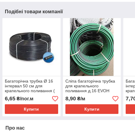
Подібні товари компанії
Багаторічна трубка Ø 16
Сліпа багаторічна трубка
Бага
інтервал 50 см для
для крапельного
інте
крапельного поливання (
поливання д.16 EVOH
крап
ТІЛЬКИ БУХТИ ПО 400 м)
Ultra Barrier Турція
ТІЛ
6,65
8,90
7,7
₴/пог.м
₴/м
(БУХТИ 100 м)
Купити
Купити
Про нас