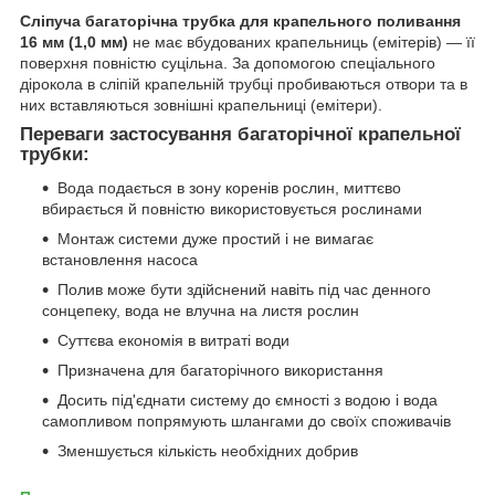
Сліпуча багаторічна трубка для крапельного поливання
16 мм (1,0 мм)
не має вбудованих крапельниць (емітерів) — її
поверхня повністю суцільна. За допомогою спеціального
дірокола в сліпій крапельній трубці пробиваються отвори та в
них вставляються зовнішні крапельниці (емітери).
Переваги застосування багаторічної крапельної
трубки:
Вода подається в зону коренів рослин, миттєво
вбирається й повністю використовується рослинами
Монтаж системи дуже простий і не вимагає
встановлення насоса
Полив може бути здійснений навіть під час денного
сонцепеку, вода не влучна на листя рослин
Суттєва економія в витраті води
Призначена для багаторічного використання
Досить під'єднати систему до ємності з водою і вода
самопливом попрямують шлангами до своїх споживачів
Зменшується кількість необхідних добрив