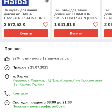
Змішувач для ванни
Змішувач для ванни
Зміш
довгий ніс HAIBA
довгий ніс CHAMPION
довг
HANSBERG SATIN EURO
SMES EURO SATIN (CHR-
BLA
(CHR-006)
143)
3 572,52
1 641,91
2 0
₴
₴
Купити
Купити
Про нас
92% позитивних з 12 відгуків за рік
Працює з 25.07.2015
м. Харків
Украина, г. Харьков, ТЦ "Барабашово" ул.Проспектная
,19, Харків, Україна
Контакти
Сьогодні працює з 08:00 до 21:00
Показати весь графік роботи