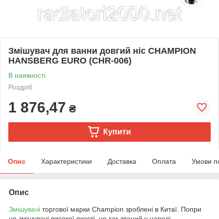
Змішувач для ванни довгий ніс CHAMPION
HANSBERG EURO (CHR-006)
В наявності
Роздріб
1 876,47
₴
Купити
Опис
Характеристики
Доставка
Оплата
Умови п
Опис
Змішувачі
торгової марки Champion зроблені в Китаї. Попри
це змішувачі високої якості, це так званий у народі