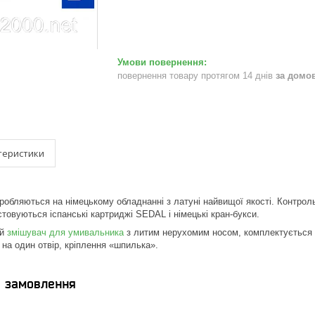
повернення товару протягом 14 днів
за домо
теристики
бляються на німецькому обладнанні з латуні найвищої якості. Контроль
стовуються іспанські картриджі SEDAL і німецькі кран-букси.
ий
змішувач для умивальника
з литим нерухомим носом, комплектується 
на один отвір, кріплення «шпилька».
я замовлення