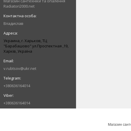
Магазин сантехніки та опалення
Radiatori2000.net
Владислав
Украина, г. Харьков, ТЦ
"Барабашово" ул.Проспектная ,19,
Харків, Україна
v.rubtsov@ukr.net
+380636164014
+380636164014