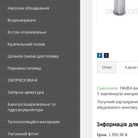
Насосне обладнання
Водонагрівачі
Котли опалювальні
Крапельний полив
Шланги гумові для поливу
Опис
Харак
Парники,теплиці
ОБПРИСКУВАЧІ
Смесители
HAIBA виро
Запірна арматура
У виробництві викори
Латунний картриджн
Баки розширювальні та
вбудованого монтажу 
гідроакумулятори
Теплоізоляційні матеріали
Інформація дл
Латунний фітінг
Ціна:
1 850,96 ₴