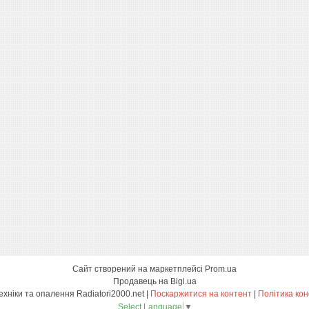
Сайт створений на маркетплейсі
Prom.ua
Продавець на Bigl.ua
Магазин сантехніки та опалення Radiatori2000.net |
Поскаржитися на контент
|
Політика кон
Select Language
▼