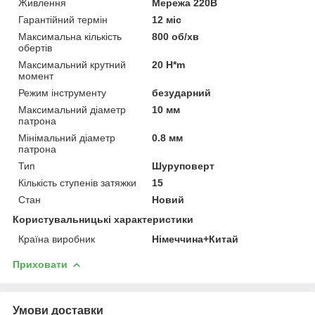
Живлення
Мережа 220В
Гарантійний термін
12 міс
Максимальна кількість
800 об/хв
обертів
Максимальний крутний
20 H*m
момент
Режим інструменту
безударний
Максимальний діаметр
10 мм
патрона
Мінімальний діаметр
0.8 мм
патрона
Тип
Шуруповерт
Кількість ступенів затяжки
15
Стан
Новий
Користувальницькі характеристики
Країна виробник
Німеччина+Китай
Приховати
Умови доставки