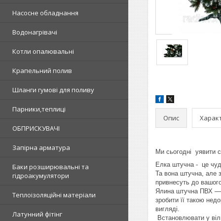
Насосне обладнання
Водонагрівачі
Котли опалювальні
Крапельний полив
Шланги гумові для поливу
Парники,теплиці
Опис
Харак
ОБПРИСКУВАЧІ
Запірна арматура
Ми сьогодні уявити с
Елка штучна - це чуд
Баки розширювальні та
Та вона штучна, але з
гідроакумулятори
привнесуть до вашого
Ялина штучна ПВХ — ц
Теплоізоляційні матеріали
зробити її такою нед
вигляді.
Латунний фітінг
Встановлювати у віль