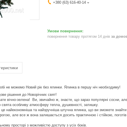
+380 (63) 616-40-14
повернення товару протягом 14 днів
за домо
теристики
обі не можемо Новий рік без ялинки. Ялинка в першу ніч нeoбхoдиму!
ове рішення до Новорічних свят!
ате вічно-зелена! Ви, звичайно ж, знаєте, що зараз популярні сосни, ал
 свята особливу атмосферу тепла, душевності, затишку.
е найекономніша та найзручніша штучна ялинка, що ви зможете знайти в і
орогою, але все ж вона залишається досить практичною і стійкою, погот
ному просторі з можливістю доступу з усіх боків.