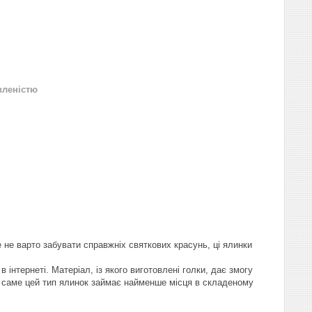
вленістю
е не варто забувати справжніх святкових красунь, ці ялинки
нтернеті. Матеріал, із якого виготовлені голки, дає змогу
ів саме цей тип ялинок займає найменше місця в складеному