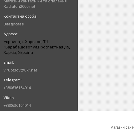
Магазин сантехніки та опалення
Radiatori2000.net
Владислав
Украина, г. Харьков, ТЦ
"Барабашово" ул.Проспектная ,19,
Харків, Україна
v.rubtsov@ukr.net
+380636164014
+380636164014