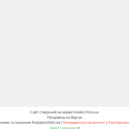
Сайт створений на маркетплейсі
Prom.ua
Продавець на Bigl.ua
Магазин сантехніки та опалення Radiatori2000.net |
Поскаржитися на контент
|
Політика кон
Select Language
▼