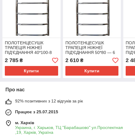
ПОЛОТЕНЦЕСУШК
ПОЛОТЕНЦЕСУШК
ПОЛ
ТРАПЕЦІЯ НІЖНЕЇ
ТРАПЕЦІЯ НІЖНЕЇ
ТРА
ПІД'ЄДНАННЯ 40*100-8
ПІД'ЄДНАННЯ 50*80 — 6
ПІД
ПЕРЕГОДІН (ТРУБА 32-1)
ПЕРЕКЛАДІН (ТРУБА 32
ПЕР
2 785
2 610
2 4
₴
₴
— 1")
— 1"
Купити
Купити
Про нас
92% позитивних з 12 відгуків за рік
Працює з 25.07.2015
м. Харків
Украина, г. Харьков, ТЦ "Барабашово" ул.Проспектная
,19, Харків, Україна