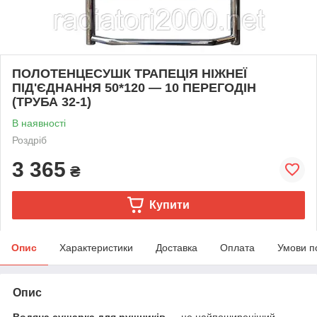
ПОЛОТЕНЦЕСУШК ТРАПЕЦІЯ НІЖНЕЇ
ПІД'ЄДНАННЯ 50*120 — 10 ПЕРЕГОДІН
(ТРУБА 32-1)
В наявності
Роздріб
3 365
₴
Купити
Опис
Характеристики
Доставка
Оплата
Умови п
Опис
Водяна сушарка для рушників
— це найпоширеніший