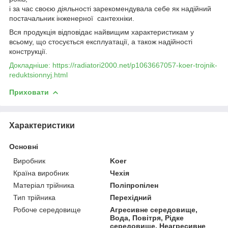
і за час своєю діяльності зарекомендувала себе як надійний
постачальник інженерної сантехніки.
Вся продукція відповідає найвищим характеристикам у
всьому, що стосується експлуатації, а також надійності
конструкції.
Докладніше: https://radiatori2000.net/p1063667057-koer-trojnik-
reduktsionnyj.html
Приховати
Характеристики
Основні
Виробник
Koer
Країна виробник
Чехія
Матеріал трійника
Поліпропілен
Тип трійника
Перехідний
Робоче середовище
Агресивне середовище,
Вода, Повітря, Рідке
середовище, Неагресивне