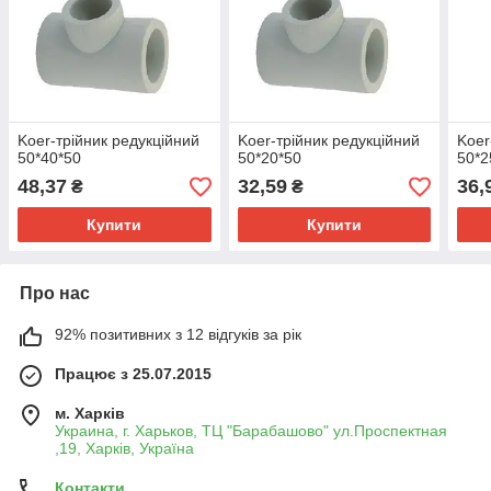
Koer-трійник редукційний
Koer-трійник редукційний
Koer
50*40*50
50*20*50
50*2
48,37
32,59
36,
₴
₴
Купити
Купити
Про нас
92% позитивних з 12 відгуків за рік
Працює з 25.07.2015
м. Харків
Украина, г. Харьков, ТЦ "Барабашово" ул.Проспектная
,19, Харків, Україна
Контакти