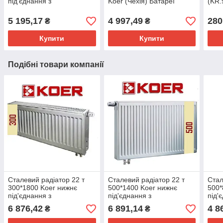
під'єднання з
Koer (Чехія) Батареї
(KR.
термоклапаном
сталеві
5 195,17
4 997,49
280
₴
₴
Купити
Купити
Подібні товари компанії
Сталевий радіатор 22 т
Сталевий радіатор 22 т
Стал
300*1800 Koer нижнє
500*1400 Koer нижнє
500*
під'єднання з
під'єднання з
під'
термоклапаном
термоклапаном
тер
6 876,42
6 891,14
4 8
₴
₴