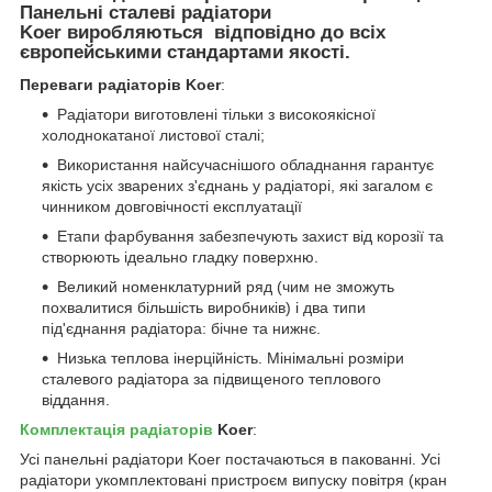
Панельні сталеві радіатори
Koer виробляються відповідно до всіх
європейськими стандартами якості.
Переваги радіаторів
Koer
:
Радіатори виготовлені тільки з високоякісної
холоднокатаної листової сталі;
Використання найсучаснішого обладнання гарантує
якість усіх зварених з'єднань у радіаторі, які загалом є
чинником довговічності експлуатації
Етапи фарбування забезпечують захист від корозії та
створюють ідеально гладку поверхню.
Великий номенклатурний ряд (чим не зможуть
похвалитися більшість виробників) і два типи
під'єднання радіатора: бічне та нижнє.
Низька теплова інерційність. Мінімальні розміри
сталевого радіатора за підвищеного теплового
віддання.
Комплектація радіаторів
Koer
:
Усі панельні радіатори Koer постачаються в пакованні. Усі
радіатори укомплектовані пристроєм випуску повітря (кран