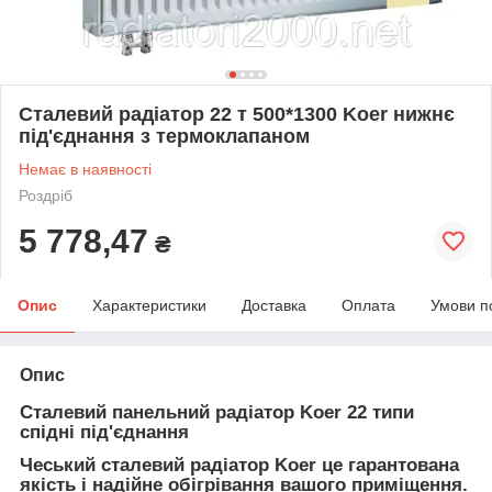
Сталевий радіатор 22 т 500*1300 Koer нижнє
під'єднання з термоклапаном
Немає в наявності
Роздріб
5 778,47
₴
Опис
Характеристики
Доставка
Оплата
Умови п
Опис
Сталевий панельний радіатор Koer 22 типи
спідні під'єднання
Чеський сталевий радіатор Koer
це гарантована
якість і надійне обігрівання вашого приміщення.