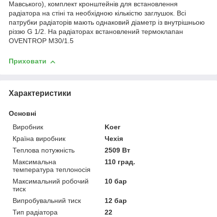
Мавського), комплект кронштейнів для встановлення
радіатора на стіні та необхідною кількістю заглушок. Всі
патрубки радіаторів мають однаковий діаметр із внутрішньою
різзю G 1/2. На радіаторах встановлений термоклапан
OVENTROP M30/1.5
Приховати
Характеристики
Основні
Виробник
Koer
Країна виробник
Чехія
Теплова потужність
2509 Вт
Максимальна
110 град.
температура теплоносія
Максимальний робочий
10 бар
тиск
Випробувальний тиск
12 бар
Тип радіатора
22