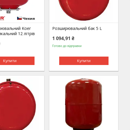
рювальний Koer
Розширювальний бак 5 L
кальний 12 літрів
1 094,91 ₴
₴
Готово до відправки
Купити
Купити