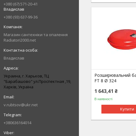
+380 (67) 571-20-41
Владислав
+380 (93) 637-99-36
Магазин сантехніки та опалення
Radiatori2000.net
Владислав
Розширювальний б
Украина, г. Харьков, ТЦ
FT 8 Ø 324
"Барабашово" ул.Проспектная ,19,
Харків, Україна
1 643,41 ₴
В наявності
v.rubtsov@ukr.net
Купити
+380636164014