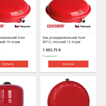
рювальний Koer
Бак розширювальний Koer
кий 10 літрів
BP12, плоский 12 літрів
₴
1 493,75 ₴
В наявності
Купити
Купити