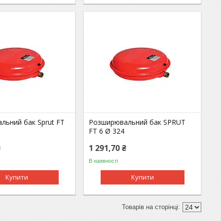
льний бак Sprut FT
Розширювальний бак SPRUT
FT 6 Ø 324
₴
1 291,70 ₴
В наявності
Купити
Купити