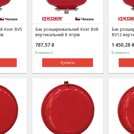
й Koer BV5
Бак розширювальний Koer BV8
Бак розши
ів
вертикальний 8 літрів
BV12 верти
787,57 ₴
1 450,28 
В наявності
В наявності
Купити