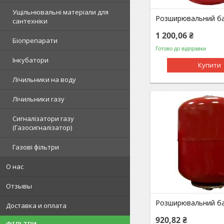
Ущільнювальні матеріали для
Розширювальний ба
сантехніки
1 200,06 ₴
Біопрепарати
Готово до відправки
Інкубатори
Купити
Лічильники на воду
Лічильники газу
Сигналізатори газу
(Газосигналізатор)
Газові фільтри
О нас
Отзывы
Розширювальний ба
Доставка и оплата
920,82 ₴