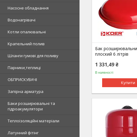
Насосне обладнання
Водонагрівачі
Котли опалювальні
Крапельний полив
Бак розширювальни
плоский 6 літрів
Шланги гумові для поливу
1 331,49 ₴
Парники,теплиці
В наявності
ОБПРИСКУВАЧІ
Купити
Запірна арматура
Баки розширювальні та
гідроакумулятори
Теплоізоляційні матеріали
Латунний фітінг