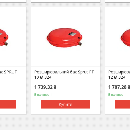
ак SPRUT
Розширювальний бак Sprut FT
Розширюва
10 Ø 324
12 Ø 324
1 739,32 ₴
1 787,28 
В наявності
В наявності
Купити