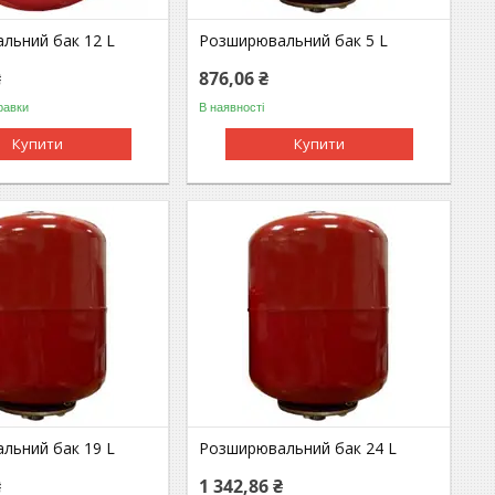
льний бак 12 L
Розширювальний бак 5 L
₴
876,06 ₴
равки
В наявності
Купити
Купити
льний бак 19 L
Розширювальний бак 24 L
₴
1 342,86 ₴