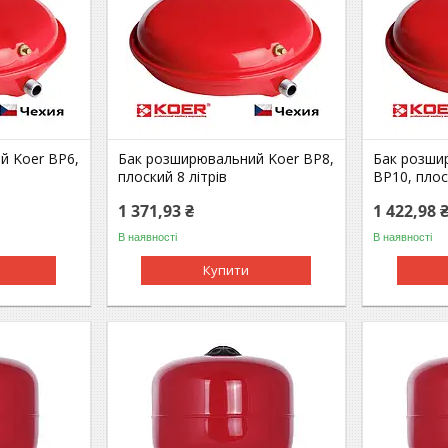
й Koer BP6,
Бак розширювальний Koer BP8,
Бак розши
плоский 8 літрів
BP10, плос
1 371,93 ₴
1 422,98 
В наявності
В наявності
Купити