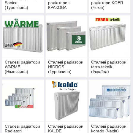
Sanica
радіатори з
радіатори KOER
(Туреччина)
КРАКОВА
(Чехія)
(Польща)
Сталеві радіатори
Сталеві радіатори
Сталеві радіатори
WARME
HIDROS
terra teknik
(Німеччина)
(Туреччина)
(Україна)
Сталеві радіатори
Сталеві радіатори
Сталеві радіатори
Radiatori
KALDE
kоrado (Чехія)