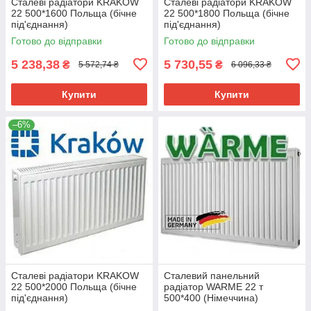
Сталеві радіатори KRAKOW
Сталеві радіатори KRAKOW
22 500*1600 Польща (бічне
22 500*1800 Польща (бічне
під'єднання)
під'єднання)
Готово до відправки
Готово до відправки
5 238,38
5 730,55
₴
₴
5 572,74 ₴
6 096,33 ₴
Купити
Купити
–6%
Сталеві радіатори KRAKOW
Сталевий панельний
22 500*2000 Польща (бічне
радіатор WARME 22 т
під'єднання)
500*400 (Німеччина)