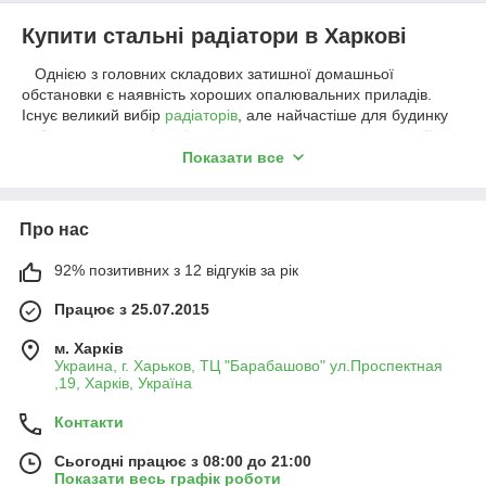
Купити стальні радіатори в Харкові
Однією з головних складових затишної домашньої
обстановки є наявність хороших опалювальних приладів.
Існує великий вибір
радіаторів
, але найчастіше для будинку
вибирають сталеві радіатори опалення, поєднують в собі
доступну ціну, нескладну конструкцію і простоту в установці.
Показати все
Сталь є ідеальним матеріалом для виготовлення
радіаторів. Сталеві батареї виходять довговічними,
зносостійкими, пластичними з високою тепловою віддачею.
Про нас
Мають невелику вагу і різну форму. Вони відмінно впишуться
в будь-яку обстановку.
92% позитивних з 12 відгуків за рік
Працює з 25.07.2015
м. Харків
Украина, г. Харьков, ТЦ "Барабашово" ул.Проспектная
,19, Харків, Україна
Контакти
Сталеві радіатори можуть мати відмінності по формі і по
Сьогодні працює з 08:00 до 21:00
типу.
Показати весь графік роботи