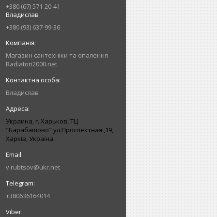
+380 (67) 571-20-41
Владислав
+380 (93) 637-99-36
Магазин сантехніки та опалення
Radiatori2000.net
Владислав
Украина, г. Харьков, ТЦ
"Барабашово" ул.Проспектная ,19,
Харків, Україна
v.rubtsov@ukr.net
+380636164014