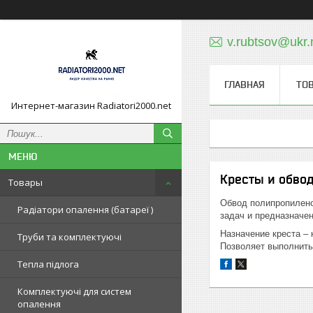
v.rubtsov@ukr.
ГЛАВНАЯ
ТО
Интернет-магазин Radiatori2000.net
Кресты и обво
Товары
Обвод полипропилено
Радіатори опалення (батареї )
задач и предназначен
Назначение креста –
Труби та комплектуючі
Позволяет выполнить
Тепла підлога
Комплектуючі для систем
опалення