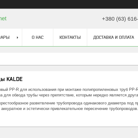
net
+380 (63) 616
ВАРЫ
О НАС
КОНТАКТЫ
ДОСТАВКА И ОПЛАТА
ды KALDE
вый PP-R для использования при монтаже полипропиленовых труб PP-R 
а для обвода трубы через препятствие, которым нередко является друга
 крестообразное разветвление трубопровода одинакового диаметра под 
 аккуратное и эстетически привлекательное пересечение трубопроводов.