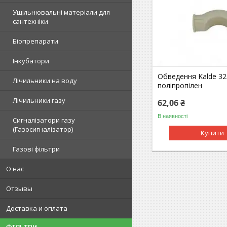
Ущільнювальні матеріали для
сантехніки
Біопрепарати
Інкубатори
Обведення Kalde 32
Лічильники на воду
поліпропілен
Лічильники газу
62,06 ₴
В наявності
Сигналізатори газу
(Газосигналізатор)
Купити
Газові фільтри
О нас
Отзывы
Доставка и оплата