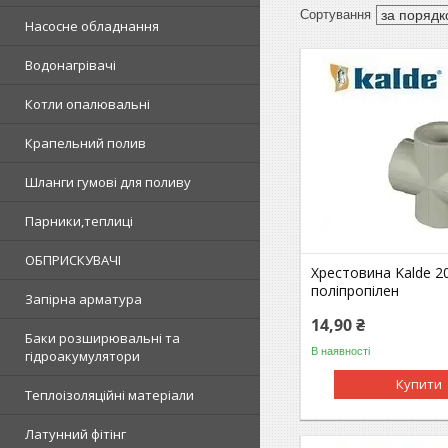
Насосне обладнання
Водонагрівачі
Котли опалювальні
Крапельний полив
Шланги гумові для поливу
Парники,теплиці
ОБПРИСКУВАЧІ
Хрестовина Kalde 2
поліпропілен
Запірна арматура
14,90 ₴
Баки розширювальні та
В наявності
гідроакумулятори
Купити
Теплоізоляційні матеріали
Латунний фітінг