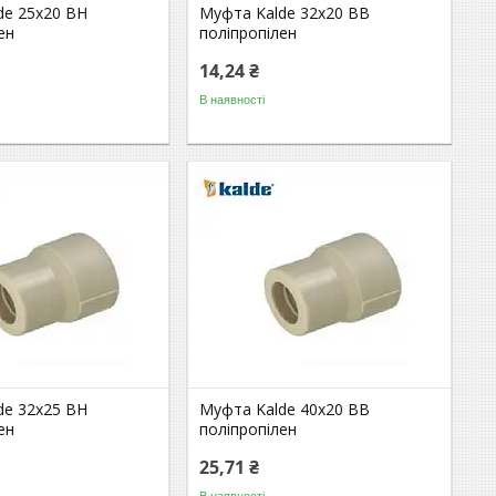
de 25х20 ВН
Муфта Kalde 32х20 ВВ
ен
поліпропілен
14,24 ₴
В наявності
de 32х25 ВН
Муфта Kalde 40х20 ВВ
ен
поліпропілен
25,71 ₴
В наявності