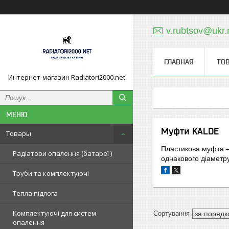
v.rubtsov@ukr.
ГЛАВНАЯ
ТО
Интернет-магазин Radiatori2000.net
Муфти KALDE
Товары
Пластикова муфта –
Радіатори опалення (батареї )
однакового діаметру
Труби та комплектуючі
Тепла підлога
Комплектуючі для систем
опалення