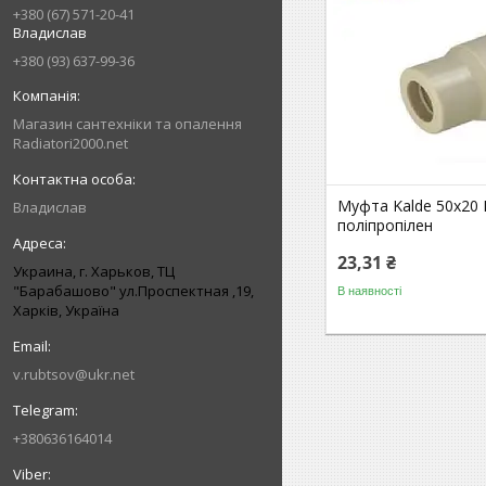
+380 (67) 571-20-41
Владислав
+380 (93) 637-99-36
Магазин сантехніки та опалення
Radiatori2000.net
Муфта Kalde 50х20
Владислав
поліпропілен
23,31 ₴
Украина, г. Харьков, ТЦ
"Барабашово" ул.Проспектная ,19,
В наявності
Харків, Україна
v.rubtsov@ukr.net
+380636164014