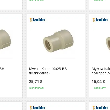
 ВН
Муфта Kalde 40х25 ВВ
Муфта Kal
поліпропілен
поліпропіл
25,71 ₴
16,04 ₴
В наявності
В наявності