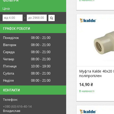
ФІЛЬТРИ
Ціна
ГРАФІК РОБОТИ
Понеділок
08:00
21:00
Вівторок
08:00
21:00
Середа
08:00
21:00
Четвер
08:00
21:00
Пʼятниця
10:00
19:00
Муфта Kalde 40х20
Субота
08:00
21:00
поліпропілен
Неділя
08:00
21:00
14,90 ₴
КОНТАКТИ
В наявності
+380 (63) 616-40-14
Владислав