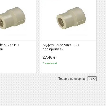
de 50х32 ВН
Муфта Kalde 50х40 ВН
ен
поліпропілен
27,46 ₴
В наявності