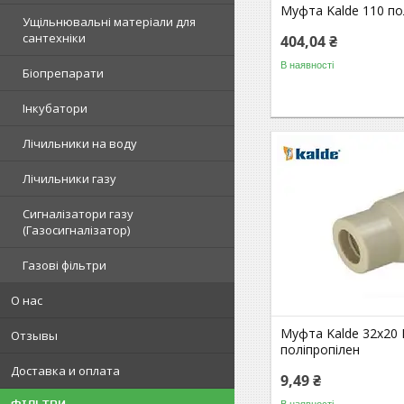
Муфта Kalde 110 по
Ущільнювальні матеріали для
сантехніки
404,04 ₴
В наявності
Біопрепарати
Інкубатори
Лічильники на воду
Лічильники газу
Сигналізатори газу
(Газосигналізатор)
Газові фільтри
О нас
Муфта Kalde 32х20
Отзывы
поліпропілен
Доставка и оплата
9,49 ₴
В наявності