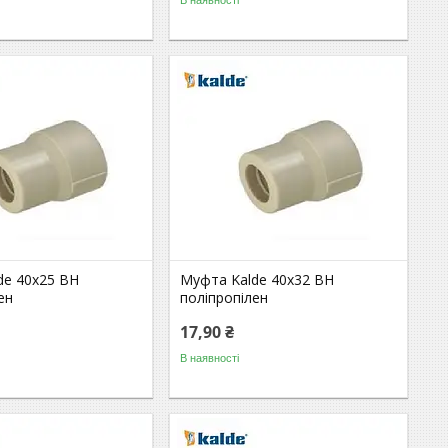
de 40х25 ВН
Муфта Kalde 40х32 ВН
ен
поліпропілен
17,90 ₴
В наявності