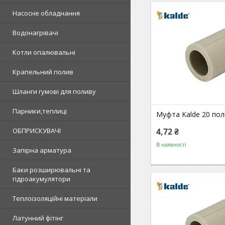
Насосне обладнання
Водонагрівачі
Котли опалювальні
Крапельний полив
Шланги гумові для поливу
Парники,теплиці
Муфта Kalde 20 пол
ОБПРИСКУВАЧІ
4,72 ₴
В наявності
Запірна арматура
Баки розширювальні та
гідроакумулятори
Теплоізоляційні матеріали
Латунний фітінг