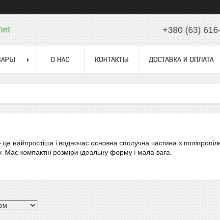
net
+380 (63) 616
ВАРЫ
О НАС
КОНТАКТЫ
ДОСТАВКА И ОПЛАТА
 це найпростіша і водночас основна сполучна частина з поліпропіл
. Має компактні розміри ідеальну форму і мала вага.