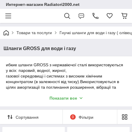
Интернет-магазин Radiatori2000.net
Товари та послуги
Гнучкі шланги для води і газу ( олівец
Шланги GROSS для води і газу
ибкие шланги GROSS з нержавіючої сталі використовуються
у всіх: паровий, водної, жирної,
газової середовищі і системах з високим хімічним
концентратом (в залежності від тиску).Використовуються в
цілях амортизації та поглинання розширення, вібрації та
безперешкодної прохідності. Матеріал – нержавіюча сталь, з
Показати все
якої виготовлені шланги, стійкий до впливу метану, бутану,
пропану та інших газів. Також вони стійкі до зовнішніх впливів,
в процесі експлуатації не втрачають споживчих властивостей
і зовнішнього вигляду.
Сортування
0
Фільтри
Сфери застосування: системи опалення, вентиляції,
водопостачання та кондиціонування.Гнучка