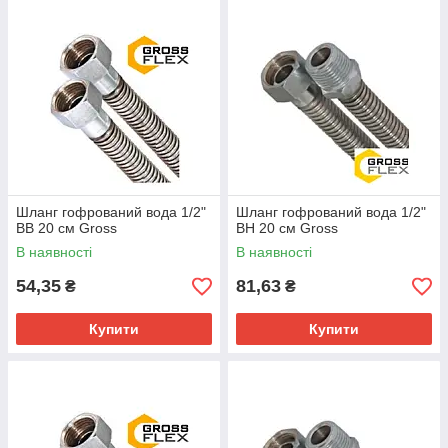
частину рукава виготовляється з трубної нержавіючої
заготовки шляхом гідравлічного, механічного формування
гофрів.
Шланг гофрований вода 1/2"
Шланг гофрований вода 1/2"
ВВ 20 см Gross
ВН 20 см Gross
В наявності
В наявності
54,35
81,63
₴
₴
Купити
Купити